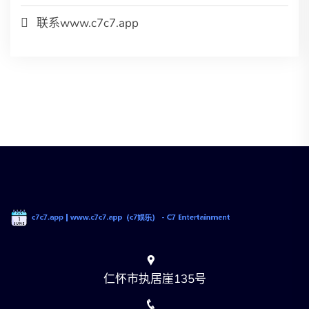
联系www.c7c7.app
仁怀市执居崖135号