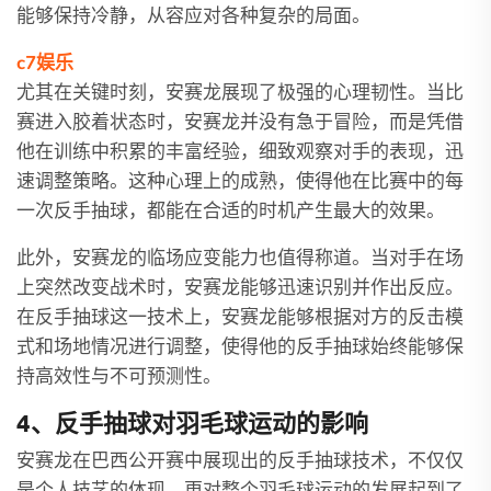
能够保持冷静，从容应对各种复杂的局面。
c7娱乐
尤其在关键时刻，安赛龙展现了极强的心理韧性。当比
赛进入胶着状态时，安赛龙并没有急于冒险，而是凭借
他在训练中积累的丰富经验，细致观察对手的表现，迅
速调整策略。这种心理上的成熟，使得他在比赛中的每
一次反手抽球，都能在合适的时机产生最大的效果。
此外，安赛龙的临场应变能力也值得称道。当对手在场
上突然改变战术时，安赛龙能够迅速识别并作出反应。
在反手抽球这一技术上，安赛龙能够根据对方的反击模
式和场地情况进行调整，使得他的反手抽球始终能够保
持高效性与不可预测性。
4、反手抽球对羽毛球运动的影响
安赛龙在巴西公开赛中展现出的反手抽球技术，不仅仅
是个人技艺的体现，更对整个羽毛球运动的发展起到了