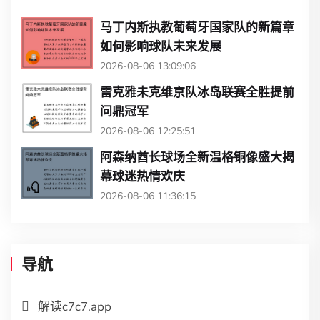
马丁内斯执教葡萄牙国家队的新篇章
如何影响球队未来发展
2026-08-06 13:09:06
雷克雅未克维京队冰岛联赛全胜提前
问鼎冠军
2026-08-06 12:25:51
阿森纳酋长球场全新温格铜像盛大揭
幕球迷热情欢庆
2026-08-06 11:36:15
导航
解读c7c7.app