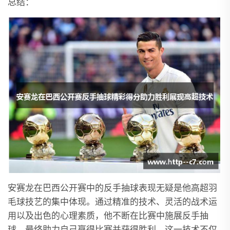
总结：
安赛龙在巴西公开赛中的反手抽球表现无疑是他高超羽
毛球技艺的集中体现。通过精准的技术、灵活的战术运
用以及出色的心理素质，他不断在比赛中施展反手抽
球，最终助力自己赢得比赛并获得胜利。这一技术不仅