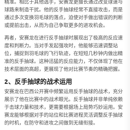
精准。相比于其他选手，安赛龙更擅长通过改变球速与
球路来制造干扰。他的反手抽球经常不直接攻击，而是
通过多次变换羽毛球的落点，迫使对手做出错误的判断
或提前出击，从而为自己争取更多的进攻机会。
再者，安赛龙在进行反手抽球时展现出了极高的反应速
度和判断力。当对手发起强攻时，他能够迅速调整站
位，捕捉到羽毛球的飞行轨迹，在短短几秒钟内做出精
准的反手抽球。这种迅猛的反应能力，不仅体现了他在
技术层面的高超，更展现了他对比赛节奏的精确把握。
2、反手抽球的战术运用
安赛龙在巴西公开赛中频繁运用反手抽球的战术，充分
展示了他在比赛中的战术眼光。反手抽球并非单纯依赖
于击球力量和技术，更需要根据场上局势巧妙运用。安
赛龙能够根据对手的站位和比赛进程灵活调整反手抽球
的时机，在防守和进攻之间做到无缝衔接。