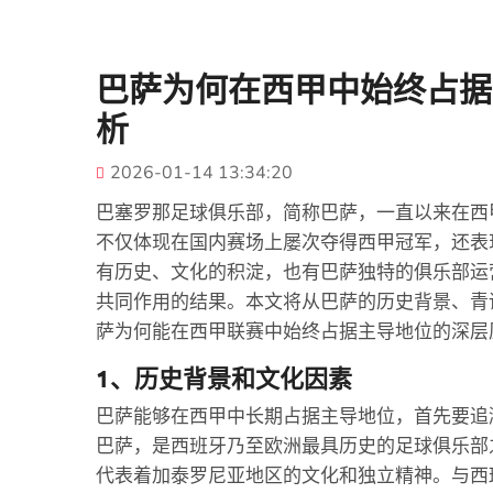
巴萨为何在西甲中始终占据
析
2026-01-14 13:34:20
巴塞罗那足球俱乐部，简称巴萨，一直以来在西
不仅体现在国内赛场上屡次夺得西甲冠军，还表
有历史、文化的积淀，也有巴萨独特的俱乐部运
共同作用的结果。本文将从巴萨的历史背景、青
萨为何能在西甲联赛中始终占据主导地位的深层
1、历史背景和文化因素
巴萨能够在西甲中长期占据主导地位，首先要追溯
巴萨，是西班牙乃至欧洲最具历史的足球俱乐部
代表着加泰罗尼亚地区的文化和独立精神。与西