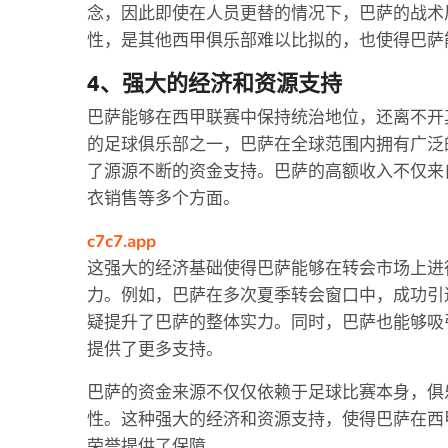
念，因此即使在人员更替的情况下，巴萨的战术
性，是其他西甲俱乐部难以比拟的，也使得巴萨
4、强大的经济和资源支持
巴萨能够在西甲联赛中保持统治地位，还离不开
的足球俱乐部之一，巴萨在全球范围内拥有广泛
了源源不断的资金支持。巴萨的高额收入不仅来
衣销售等多个方面。
c7c7.app
这强大的经济基础使得巴萨能够在转会市场上进
力。例如，巴萨在多次夏季转会窗口中，成功引
疑提升了巴萨的整体实力。同时，巴萨也能够吸
提供了更多支持。
巴萨的资金来源不仅仅依赖于足球比赛本身，俱
性。这种强大的经济和资源支持，使得巴萨在西
荣誉提供了保障。