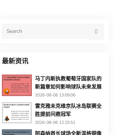
最新资讯
马丁内斯执教葡萄牙国家队的
新篇章如何影响球队未来发展
2026-08-06 13:09:06
雷克雅未克维京队冰岛联赛全
胜提前问鼎冠军
2026-08-06 12:25:51
阿森纳酋长球场全新温格铜像