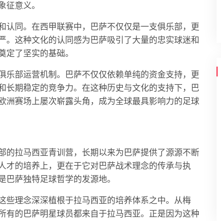
象征意义。
和认同。在西甲联赛中，巴萨不仅仅是一支俱乐部，更
严。这种文化的认同感为巴萨吸引了大量的忠实球迷和
奠定了坚实的基础。
俱乐部运营机制。巴萨不仅仅依赖单纯的资金支持，更
和长期稳定的竞争力。在这种历史与文化的支持下，巴
欧洲赛场上屡次崭露头角，成为全球最具影响力的足球
部的拉马西亚青训营，长期以来为巴萨提供了源源不断
人才的培养上，更在于它对巴萨战术理念的传承与执
是巴萨独特足球哲学的发源地。
这些理念深深植根于拉马西亚的培养体系之中。从梅
所有的巴萨明星球员都来自于拉马西亚。正是因为这种