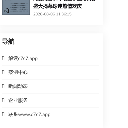
盛大揭幕球迷热情欢庆
2026-08-06 11:36:15
导航
解读c7c7.app
案例中心
新闻动态
企业服务
联系www.c7c7.app