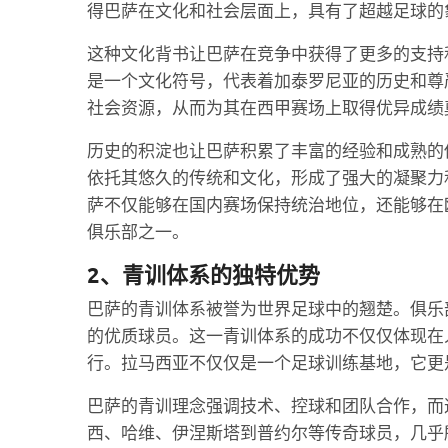
得巴萨在文化和社会层面上，具有了超越足球的
这种文化背书让巴萨在竞争中获得了更多的支持
是一个文化符号，代表着加泰罗尼亚的历史和尊
社会资源，从而为其在西甲赛场上取得优异成绩
历史的积淀也让巴萨积累了丰富的经验和成熟的
依托其悠久的传统和文化，形成了强大的凝聚力
萨不仅能够在国内赛场保持统治地位，还能够在
俱乐部之一。
2、青训体系的独特优势
巴萨的青训体系被誉为世界足球中的翘楚。俱乐
的优质球员。这一青训体系的成功不仅仅体现在
行。拉马西亚不仅仅是一个足球训练基地，它更
巴萨的青训理念强调技术、控球和团队合作，而
西、哈维、伊涅斯塔到普约尔等传奇球员，几乎