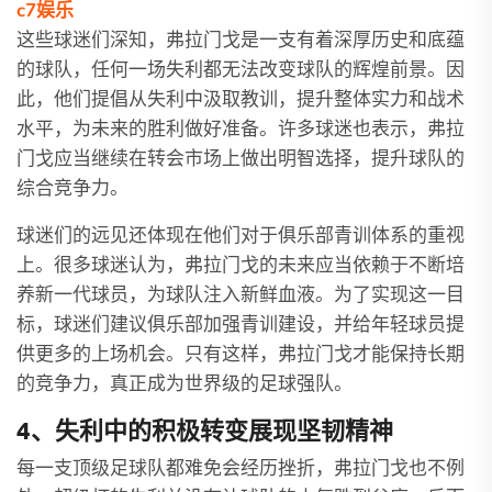
c7娱乐
这些球迷们深知，弗拉门戈是一支有着深厚历史和底蕴
的球队，任何一场失利都无法改变球队的辉煌前景。因
此，他们提倡从失利中汲取教训，提升整体实力和战术
水平，为未来的胜利做好准备。许多球迷也表示，弗拉
门戈应当继续在转会市场上做出明智选择，提升球队的
综合竞争力。
球迷们的远见还体现在他们对于俱乐部青训体系的重视
上。很多球迷认为，弗拉门戈的未来应当依赖于不断培
养新一代球员，为球队注入新鲜血液。为了实现这一目
标，球迷们建议俱乐部加强青训建设，并给年轻球员提
供更多的上场机会。只有这样，弗拉门戈才能保持长期
的竞争力，真正成为世界级的足球强队。
4、失利中的积极转变展现坚韧精神
每一支顶级足球队都难免会经历挫折，弗拉门戈也不例