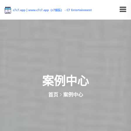
案例中心
首页
案例中心