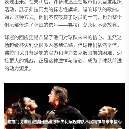
表现出来。在失利后，许多球迷还在城市街头自发组织
活动，展示弗拉门戈的标志性旗帜，唱响球队的歌曲。
通过这种方式，他们不仅鼓舞了球员的士气，也为整个
俱乐部传递了强烈的信号——弗拉门戈永远不会放弃。
球迷的回应更是凸显了他们对球队未来的信心。虽然这
场超级杯失利让很多人感到遗憾，但球迷们依然坚信，
弗拉门戈具备足够的实力和潜力去克服眼前的困难，迎
接更大的挑战。正是这种激情与信心，成为了球队前进
的动力源泉。