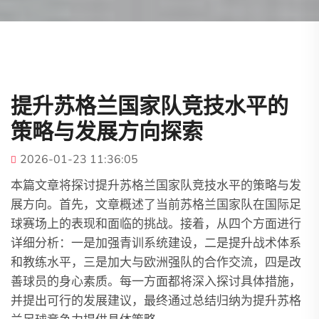
提升苏格兰国家队竞技水平的
策略与发展方向探索
2026-01-23 11:36:05
本篇文章将探讨提升苏格兰国家队竞技水平的策略与发
展方向。首先，文章概述了当前苏格兰国家队在国际足
球赛场上的表现和面临的挑战。接着，从四个方面进行
详细分析：一是加强青训系统建设，二是提升战术体系
和教练水平，三是加大与欧洲强队的合作交流，四是改
善球员的身心素质。每一方面都将深入探讨具体措施，
并提出可行的发展建议，最终通过总结归纳为提升苏格