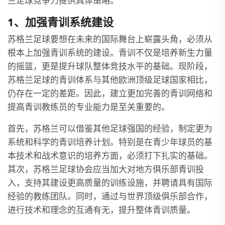
兰足球竞争力提供具体策略。
1、加强青训系统建设
苏格兰足球要想在未来的国际舞台上崭露头角，必须从
根本上加强青训系统的建设。青训不仅是培养新生力量
的摇篮，更是提升球队整体竞技水平的基础。现阶段，
苏格兰足球的青训体系与其他欧洲顶级足球国家相比，
仍存在一定的差距。因此，建立更加完善的青训网络和
提高青训教练员的专业能力是至关重要的。
首先，苏格兰可以借鉴其他足球强国的经验，制定更为
系统和科学的青训培养计划。特别是在青少年球员的基
本技术和战术意识的培养方面，必须打下扎实的基础。
其次，苏格兰足球协会应当加大对地方俱乐部青训投
入，支持其建设更高质量的训练设施，并聘请具有国际
经验的教练团队。同时，通过与世界顶级俱乐部合作，
进行技术和理念的互通有无，提升整体青训质量。