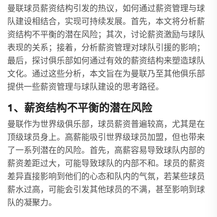
曼联球员薪资结构引发的热议，如何通过薪资管理与球
队建设相结合，实现可持续发展。首先，本文将分析薪
资结构不平衡的潜在风险；其次，讨论薪资激励与球队
表现的关系；接着，分析薪资管理对球队引援的影响；
最后，探讨俱乐部如何通过有效的薪资结构来塑造球队
文化。通过这些分析，本文旨在为曼联乃至其他俱乐部
提供一些薪资管理与球队建设的思考路径。
1、薪资结构不平衡的潜在风险
曼联作为世界级俱乐部，球员薪资普遍较高，尤其是在
顶级球员身上。高薪能吸引世界级球员加盟，但也带来
了一系列潜在的风险。首先，高薪容易导致球队内部的
薪资差距过大，可能导致球队的内部不和。球员的薪资
差异直接影响到他们的心态和队内的气氛，若某些球员
薪水过高，可能会引发其他球员的不满，甚至影响到球
队的凝聚力。