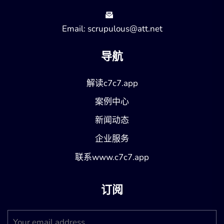
Email: scrupulous@att.net
导航
解读c7c7.app
案例中心
新闻动态
企业服务
联系www.c7c7.app
订阅