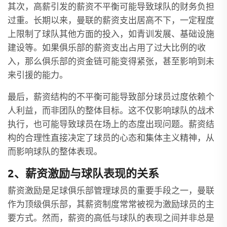
其次，高薪引发的薪资不平衡可能导致球队的财务负担
过重。长期以来，曼联的薪资支出居高不下，一定程度
上限制了球队其他方面的投入，如青训发展、基础设施
建设等。如果俱乐部的薪资支出占用了过大比例的收
入，那么俱乐部的资金链可能变得紧张，甚至影响到未
来引援的能力。
最后，薪资结构的不平衡可能导致部分球员过度依赖个
人利益，而非团队的整体目标。这不仅影响球队的战术
执行，也可能导致球员在场上的态度出现问题。薪资结
构的合理性直接决定了球员的心态和集体主义精神，从
而影响球队的整体表现。
2、薪资激励与球队表现的关系
薪资激励是足球俱乐部管理球员的重要手段之一，曼联
作为顶级俱乐部，其薪资制度常常被视为激励球员的主
要方式。然而，薪资的高低与球队的表现之间并非总是