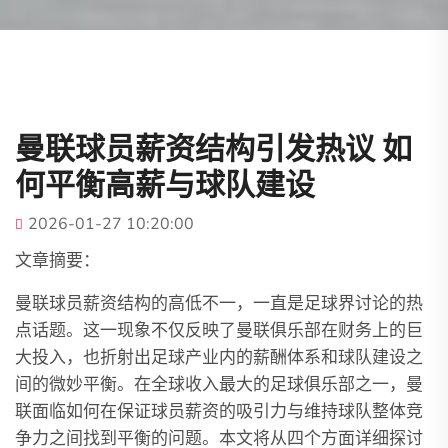
曼联球员薪资结构引发热议 如
何平衡高薪与球队建设
2026-01-27 10:20:00
文章摘要：
曼联球员薪资结构的高低不一，一直是足球界讨论的热
点话题。这一现象不仅反映了曼联俱乐部在财务上的巨
大投入，也折射出足球产业内的薪酬体系和球队建设之
间的微妙平衡。在全球收入最大的足球俱乐部之一，曼
联面临如何在保证球员薪资的吸引力与维持球队整体竞
争力之间找到平衡的问题。本文将从四个方面详细探讨