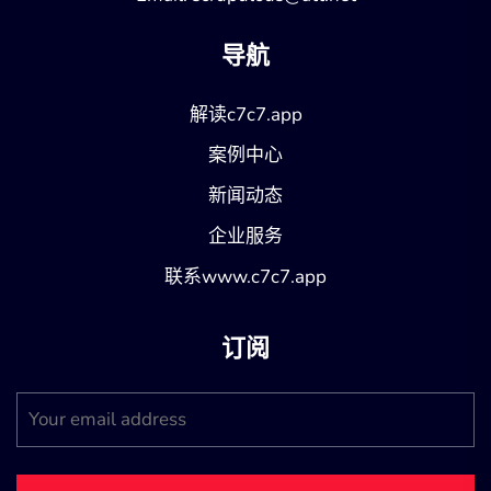
导航
解读c7c7.app
案例中心
新闻动态
企业服务
联系www.c7c7.app
订阅