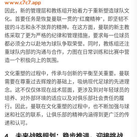
www.c7c7.app
因此，新的管理层和教练组开始着力于重新塑造球队文
化。首要任务是恢复曼联一贯的“红魔精神”，即坚韧不
拔的斗志和永不放弃的精神。在这方面，曼联的新主教
练采取了更为严格的纪律和管理措施，要求每一位球员
都必须全力以赴地为球队争取荣誉。同时，教练组还注
重球队内部的沟通与合作，力图在日常训练和比赛中营
造一个积极向上的氛围。
文化重塑的过程中，传承与创新的平衡至关重要。曼联
需要在尊重过去辉煌的基础上，吸纳现代足球的先进理
念。这不仅仅体现在战术层面，更涉及到对年轻球员的
培养、对外部环境的适应以及对俱乐部社会责任的履
行。因此，曼联在文化重塑的过程中，也不断加强与球
迷和社区的联系，让俱乐部的精神内涵得到更广泛的传
递和认可。
4、未来战略规划：稳步推进，迎接挑战