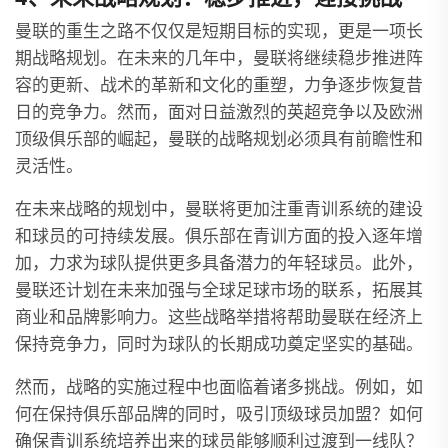
曼联的重生之路不仅仅是短期目标的实现，更是一项长
期战略规划。在未来的几年中，曼联将继续稳步推进阵
容的更新、战术的革新和文化的重塑，力争逐步恢复昔
日的竞争力。然而，面对日益激烈的英超竞争以及欧洲
顶级俱乐部的崛起，曼联的战略规划必须具有前瞻性和
灵活性。
在未来战略的规划中，曼联将更加注重青训系统的建设
和球员的可持续发展。俱乐部在青训方面的投入逐年增
加，力求为球队提供更多具备潜力的年轻球员。此外，
曼联还计划在未来加强与全球足球市场的联系，拓展其
商业和品牌影响力。这些战略举措将帮助曼联在经济上
保持竞争力，同时为球队的长期成功奠定坚实的基础。
然而，战略的实施过程中也面临着诸多挑战。例如，如
何在保持俱乐部品牌的同时，吸引顶级球员加盟？如何
确保青训系统培养出来的球员能够顺利过渡到一线队？