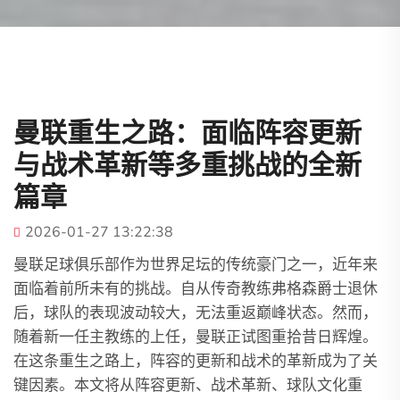
曼联重生之路：面临阵容更新
与战术革新等多重挑战的全新
篇章
2026-01-27 13:22:38
曼联足球俱乐部作为世界足坛的传统豪门之一，近年来
面临着前所未有的挑战。自从传奇教练弗格森爵士退休
后，球队的表现波动较大，无法重返巅峰状态。然而，
随着新一任主教练的上任，曼联正试图重拾昔日辉煌。
在这条重生之路上，阵容的更新和战术的革新成为了关
键因素。本文将从阵容更新、战术革新、球队文化重