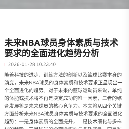
未来NBA球员身体素质与技术
要求的全面进化趋势分析
2026-01-28 10:23:40
随着科技的进步、训练方法的创新以及篮球比赛本身的
演变，未来NBA球员的身体素质和技术要求正呈现出一
个全面进化的趋势。对于未来的篮球运动员来说，单纯
的体能或技术将不再是决定成功的唯一因素，二者的综
合发展将是未来球员的核心竞争力。本文将从四个关键
方面分析未来NBA球员身体素质与技术要求的全面进化
趋势：一是身体素质的全面提升，二是技术细化与多样