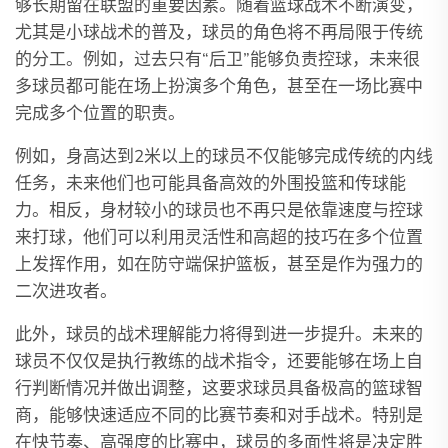
够长期留在联盟的重要因素。随着篮球战术不断演变，
尤其是小球战术的普及，球员的角色将不再局限于传统
的分工。例如，过去只有“后卫”能够负责控球，未来很
多球员都可能在场上扮演多个角色，甚至在一场比赛中
完成多个位置的职责。
例如，身高达到2米以上的球员不仅能够完成传统的内线
任务，未来他们也可能具备高效的外围投篮和传球能
力。相反，身材较小的球员也不再只是依靠速度与控球
来打球，他们可以利用灵活性和高超的技巧在多个位置
上发挥作用，如在防守端保护篮板，甚至是作为强力的
二次进攻者。
此外，球员的战术理解能力将得到进一步提升。未来的
球员不仅仅是执行教练的战术指令，还要能够在场上自
行判断情况并做出调整，这要求球员具备极高的篮球智
商，能够快速适应不同的比赛节奏和对手战术。特别是
在快节奏、高强度的比赛中，球员的多面性将是决定胜