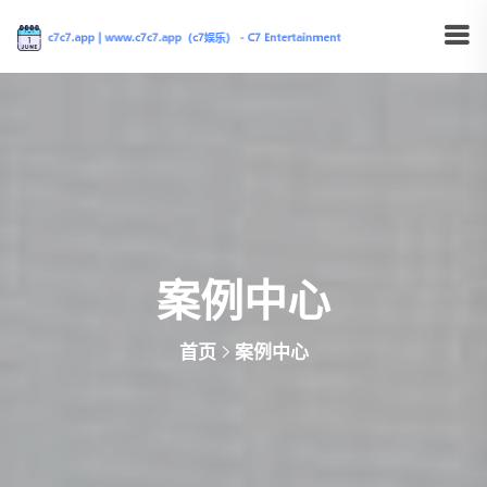
案例中心
首页
案例中心