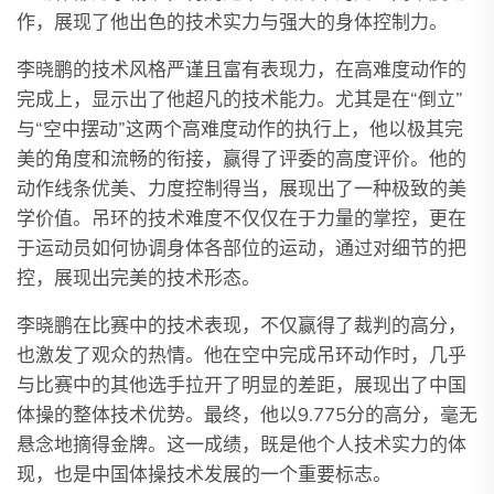
作，展现了他出色的技术实力与强大的身体控制力。
李晓鹏的技术风格严谨且富有表现力，在高难度动作的
完成上，显示出了他超凡的技术能力。尤其是在“倒立”
与“空中摆动”这两个高难度动作的执行上，他以极其完
美的角度和流畅的衔接，赢得了评委的高度评价。他的
动作线条优美、力度控制得当，展现出了一种极致的美
学价值。吊环的技术难度不仅仅在于力量的掌控，更在
于运动员如何协调身体各部位的运动，通过对细节的把
控，展现出完美的技术形态。
李晓鹏在比赛中的技术表现，不仅赢得了裁判的高分，
也激发了观众的热情。他在空中完成吊环动作时，几乎
与比赛中的其他选手拉开了明显的差距，展现出了中国
体操的整体技术优势。最终，他以9.775分的高分，毫无
悬念地摘得金牌。这一成绩，既是他个人技术实力的体
现，也是中国体操技术发展的一个重要标志。