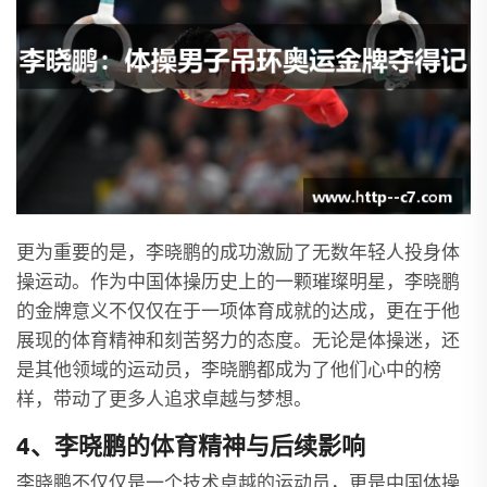
更为重要的是，李晓鹏的成功激励了无数年轻人投身体
操运动。作为中国体操历史上的一颗璀璨明星，李晓鹏
的金牌意义不仅仅在于一项体育成就的达成，更在于他
展现的体育精神和刻苦努力的态度。无论是体操迷，还
是其他领域的运动员，李晓鹏都成为了他们心中的榜
样，带动了更多人追求卓越与梦想。
4、李晓鹏的体育精神与后续影响
李晓鹏不仅仅是一个技术卓越的运动员，更是中国体操