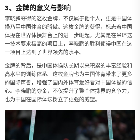
3、金牌的意义与影响
李晓鹏夺得的这枚金牌，不仅属于他个人，更是中国体
操乃至中国体育的骄傲。这枚金牌的获得，标志着中国
体操在世界体操舞台上的进一步崛起，尤其是在吊环这
一技术要求极高的项目上，李晓鹏的胜利使得中国在这
一项目上达到了世界领先的水平。
金牌的背后，是中国体操队长期以来积累的丰富经验和
高水平的训练体系。这枚金牌也为中国体育带来了更多
的国际声誉，增强了国内外体育爱好者对中国体操的信
心。李晓鹏的夺金，不仅提升了整个体操界的竞争力，
也为中国在国际体坛树立了更强的威望。