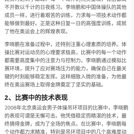
不开数以千计的日夜练习。李晓鹏和中国体操队的其他
成员一样，进行着艰苦的训练，力求每一项技术动作都
能够做到最好。正是这种日复一日的高强度训练，成就
了他在奥运会上的辉煌表现。
李晓鹏在准备过程中，还特别注重心理素质的培养。体
操比赛对运动员的心理要求极高，比赛中的每一个动作
都需要高度集中的注意力与控制力。李晓鹏通过模拟比
赛环境，提升了应对赛场压力的能力，确保自己在最关
键的时刻能够稳定发挥。这样细致入微的准备，为他最
终在奥运赛场上取得金牌奠定了坚实的基础。
2、比赛中的技术表现
2008年北京奥运会男子体操吊环项目的比赛中，李晓鹏
的表现可谓是无懈可击。他凭借稳定而精湛的技术，最
终摘得金牌，成为了全场的焦点。在比赛中，李晓鹏每
个动作都力求精准，特别是吊环项目中的几个高难度动