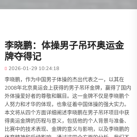
李晓鹏：体操男子吊环奥运金
牌夺得记
2026-01-29 10:24:18
李晓鹏，作为中国男子体操的杰出代表之一，以其在
2008年北京奥运会上获得的男子吊环金牌，赢得了国内
外体操爱好者的尊敬和瞩目。这一金牌不仅是李晓鹏个
人努力和才华的体现，也象征着中国体操的强大实力。
本文将从四个方面详细阐述李晓鹏在男子吊环项目中获
得奥运金牌的历程与意义，包括他的个人背景与准备、
比赛中的技术表现、金牌的意义与影响，以及李晓鹏的