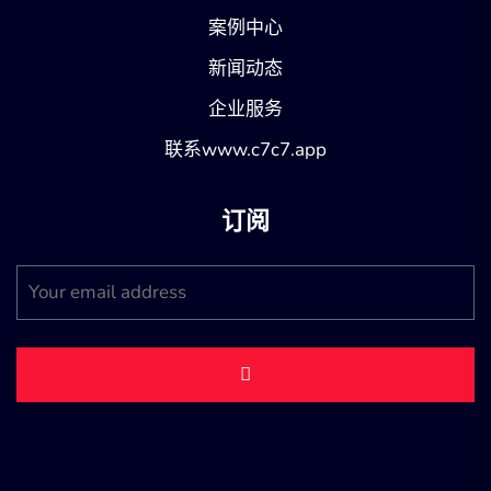
案例中心
新闻动态
企业服务
联系www.c7c7.app
订阅