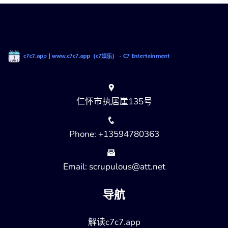
仁怀市执居崖135号
Phone: +13594780363
Email: scrupulous@att.net
导航
解读c7c7.app