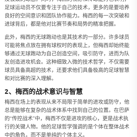
足球运动员不仅要专注于自己的技术，更多的是要培养
良好的空间意识和团队协作能力。梅西的每一次突破和
进球背后，都是他对比赛节奏和局势的精准把握。
此外，梅西的无球跑动也是其技术的一部分。许多球员
可能将焦点放在拥有球权时的表现上，但梅西却始终能
够通过无球跑动为自己创造空间，吸引防守，进而为队
友创造进攻机会。这种细致入微的技术哲学，不仅需要
球员具备高超的技术，还要求他们具备极高的足球智慧
和对比赛的深入理解。
2、梅西的战术意识与智慧
梅西在场上的表现从来不局限于简单的进攻或防守，他
总是能够在复杂的战术体系中找到自己的位置。在巴萨
的“传控战术”中，梅西不仅是进攻的核心，更是战术执
行的关键人物。他的足球哲学强调的是个体在整体战术
中的角色，而不是单纯的个体主义。