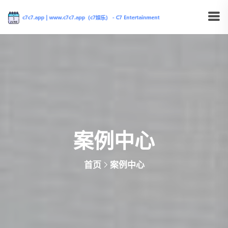
案例中心
首页
案例中心