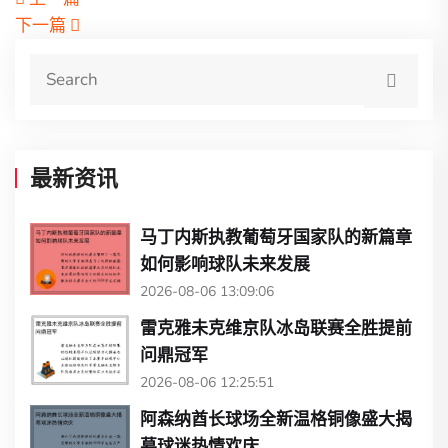
下一篇
最新资讯
马丁内斯执教葡萄牙国家队的新篇章
如何影响球队未来发展
2026-08-06 13:09:06
雷克雅未克维京队冰岛联赛全胜提前
问鼎冠军
2026-08-06 12:25:51
阿森纳酋长球场全新温格铜像盛大揭
幕球迷热情欢庆