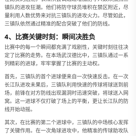
镇队的进攻狂潮。他们将防守球员堆积在禁区附近，尽
量利用人数优势来对抗三镇队的进攻火力。尽管如此，
三镇队依然通过精准的配合突破了他们的防线。
4、比赛关键时刻：瞬间决胜负
比赛中的每一个瞬间都充满了戏剧性，关键时刻往往决
定了比赛的走势。在本场武汉德比中，三镇队通过一系
列精彩的进球，牢牢掌握了比赛的主动权。
首先，三镇队的首个进球便来自一次快速反击。在一次
长江队进攻未果后，三镇队利用快速的传球将球送到前
场，前锋在对方防线出现漏洞时迅速突破，将球送入网
窝。这一进球不仅打破了场上的平衡，更让长江队的防
线开始动摇。
其次，在比赛的第二个进球中，三镇队的中场核心发挥
了关键作用。在一次角球进攻中，他精准的传球助攻队