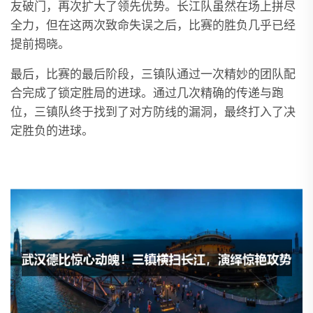
友破门，再次扩大了领先优势。长江队虽然在场上拼尽
全力，但在这两次致命失误之后，比赛的胜负几乎已经
提前揭晓。
最后，比赛的最后阶段，三镇队通过一次精妙的团队配
合完成了锁定胜局的进球。通过几次精确的传递与跑
位，三镇队终于找到了对方防线的漏洞，最终打入了决
定胜负的进球。