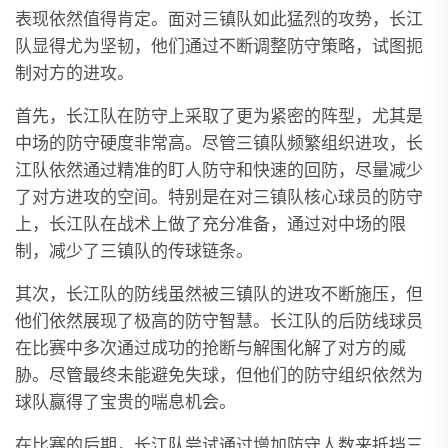
表现依然值得肯定。面对三镇队如此猛烈的攻势，长江
队显得尤为坚韧，他们通过不断调整防守策略，试图扼
制对方的进攻。
首先，长江队在防守上采取了更为紧密的阵型，尤其是
中场的防守硬度非常高。尽管三镇队频繁组织进攻，长
江队依然通过精准的盯人防守和快速的回防，尽量减少
了对方进攻的空间。特别是在对三镇队核心球员的防守
上，长江队在战术上做了充分准备，通过对中场的限
制，减少了三镇队的传球链条。
其次，长江队的防线虽然被三镇队的进攻不断施压，但
他们依然展现了极高的防守智慧。长江队的后防线球员
在比赛中多次通过成功的抢断与解围化解了对方的威
胁。尽管最终未能避免失球，但他们的防守组织依然为
球队赢得了宝贵的喘息机会。
在比赛的后期，长江队尝试通过增加防守人数来抵挡三