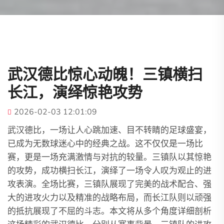
武汉德比惊心动魄！三镇横扫
长江，演绎惊艳攻势
2026-02-03 12:01:09
武汉德比，一场让人心跳加速、目不转睛的足球盛宴，
已成为无数球迷心中的经典之战。这不仅仅是一场比
赛，更是一场充满激情与对抗的较量。三镇队以其惊艳
的攻势，成功横扫长江，演绎了一场令人叹为观止的进
攻表演。全场比赛，三镇队展现了完美的战术配合、强
大的进攻火力以及精准的战略布局，而长江队则以顽强
的抵抗展现了不屈的斗志。本文将从多个角度详细剖析