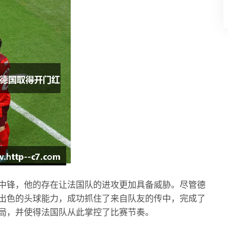
中锋，他的存在让法国队的进攻更加具备威胁。尽管德
出色的头球能力，成功抓住了来自队友的传中，完成了
局，并使得法国队从此掌控了比赛节奏。