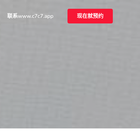
联系www.c7c7.app
现在就预约