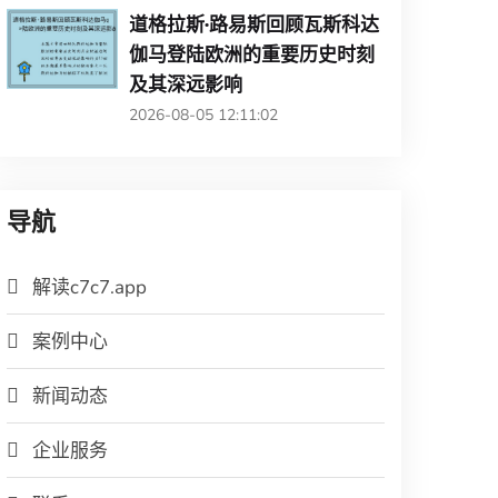
道格拉斯·路易斯回顾瓦斯科达
伽马登陆欧洲的重要历史时刻
及其深远影响
2026-08-05 12:11:02
导航
解读c7c7.app
案例中心
新闻动态
企业服务