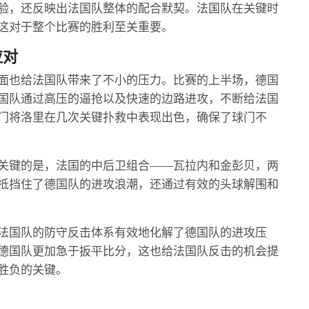
验，还反映出法国队整体的配合默契。法国队在关键时
这对于整个比赛的胜利至关重要。
应对
面也给法国队带来了不小的压力。比赛的上半场，德国
国队通过高压的逼抢以及快速的边路进攻，不断给法国
门将洛里在几次关键扑救中表现出色，确保了球门不
关键的是，法国的中后卫组合——瓦拉内和金彭贝，两
抵挡住了德国队的进攻浪潮，还通过有效的头球解围和
法国队的防守反击体系有效地化解了德国队的进攻压
德国队更加急于扳平比分，这也给法国队反击的机会提
胜负的关键。