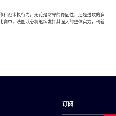
作和战术执行力。无论是防守的稳固性，还是进攻的多
比赛中，法国队必将继续发挥其强大的整体实力，朝着
订阅