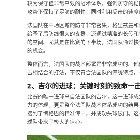
较为保守但非常高效的战术体系，强调防守的稳
攻势下保持了足够的耐性，同时利用反击的速度
法国队在中场区域的防守非常密集，格里兹曼和
给予了后防线很大的支援，还通过精准的长传和
的空间。尤其是在比赛的下半场，法国队通过快
的机会。
整体而言，法国队的战术部署是非常成功的。他
击相结合的打法，不仅符合法国队的传统特点，
2、吉尔的进球：关键时刻的致命一
比赛的唯一进球来自法国队的吉尔，这一进球成
力的体现，更是整个法国队战术体系成功的结果
接到了博格巴的精准传中，并成功头球破门。这
球队带来了极大的信心。