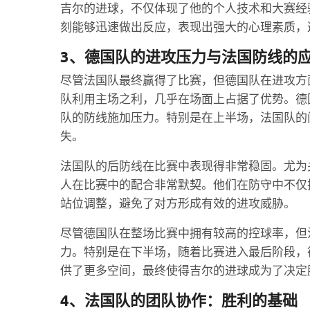
吉尔的进球，不仅体现了他的个人技术和大赛经
刻能够迅速做出反应，表现出强大的心理素质，
3、德国队的进攻压力与法国防线的
尽管法国队最终赢得了比赛，但德国队在进攻方
队利用主场之利，几乎在场面上占据了优势。德
队的防线施加压力。特别是在上半场，法国队的
失。
法国队的后防线在比赛中表现得非常稳固。尤为
人在比赛中的配合非常默契。他们在防守中不仅
站位调整，避免了对方形成有效的进攻威胁。
尽管德国队在整场比赛中拥有较高的控球率，但
力。特别是在下半场，随着比赛进入最后阶段，
供了更多空间，最终使得吉尔的进球成为了决定
4、法国队的团队协作：胜利的基础