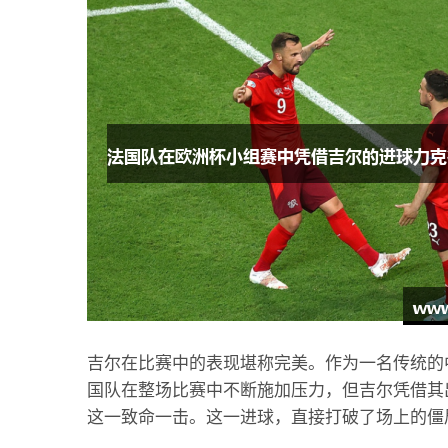
吉尔在比赛中的表现堪称完美。作为一名传统的
国队在整场比赛中不断施加压力，但吉尔凭借其
这一致命一击。这一进球，直接打破了场上的僵