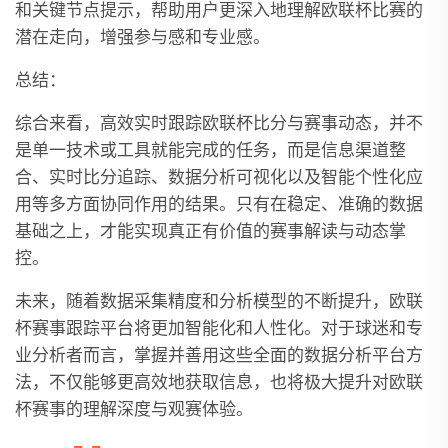
和关键节点提示，帮助用户更深入地理解欧联杯比赛的
潜在走向，增强参与感和专业感。
总结：
综合来看，高效实时跟踪欧联杯比分与赛事动态，并不
是单一技术或工具就能完成的任务，而是信息渠道整
合、实时比分追踪、数据分析可视化以及智能个性化应
用等多方面协同作用的结果。只有在稳定、准确的数据
基础之上，才能实现真正有价值的赛事解读与动态掌
控。
未来，随着数据采集精度和分析模型的不断提升，欧联
杯赛事跟踪平台将更加智能化和人性化。对于球迷和专
业分析者而言，掌握并善用这些全面的数据分析平台方
法，不仅能够更高效地获取信息，也将极大提升对欧联
杯赛事的理解深度与观赛体验。