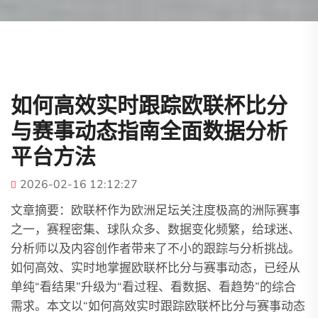
如何高效实时跟踪欧联杯比分
与赛事动态指南全面数据分析
平台方法
2026-02-16 12:12:27
文章摘要：欧联杯作为欧洲足坛关注度极高的洲际赛事
之一，赛程密集、球队众多、数据变化频繁，给球迷、
分析师以及内容创作者带来了不小的跟踪与分析挑战。
如何高效、实时地掌握欧联杯比分与赛事动态，已经从
单纯“看结果”升级为“看过程、看数据、看趋势”的综合
需求。本文以“如何高效实时跟踪欧联杯比分与赛事动态