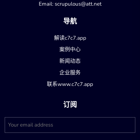
Email: scrupulous@att.net
导航
解读c7c7.app
案例中心
新闻动态
企业服务
联系www.c7c7.app
订阅