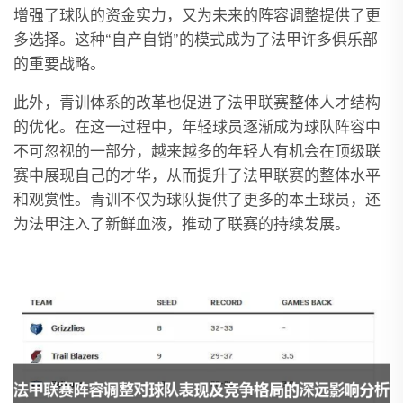
增强了球队的资金实力，又为未来的阵容调整提供了更
多选择。这种“自产自销”的模式成为了法甲许多俱乐部
的重要战略。
此外，青训体系的改革也促进了法甲联赛整体人才结构
的优化。在这一过程中，年轻球员逐渐成为球队阵容中
不可忽视的一部分，越来越多的年轻人有机会在顶级联
赛中展现自己的才华，从而提升了法甲联赛的整体水平
和观赏性。青训不仅为球队提供了更多的本土球员，还
为法甲注入了新鲜血液，推动了联赛的持续发展。