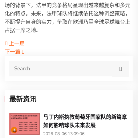
场的背景下，法甲的竞争格局呈现出越来越复杂和多元
化的特点。未来，法甲球队将继续依托这种调整策略，
不断提升自身的实力，争取在欧洲乃至全球足球舞台上
占据一席之地。
上一篇
下一篇
最新资讯
马丁内斯执教葡萄牙国家队的新篇章
如何影响球队未来发展
2026-08-06 13:09:06