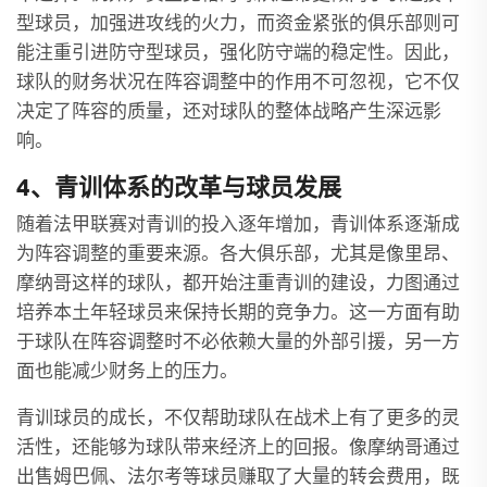
型球员，加强进攻线的火力，而资金紧张的俱乐部则可
能注重引进防守型球员，强化防守端的稳定性。因此，
球队的财务状况在阵容调整中的作用不可忽视，它不仅
决定了阵容的质量，还对球队的整体战略产生深远影
响。
4、青训体系的改革与球员发展
随着法甲联赛对青训的投入逐年增加，青训体系逐渐成
为阵容调整的重要来源。各大俱乐部，尤其是像里昂、
摩纳哥这样的球队，都开始注重青训的建设，力图通过
培养本土年轻球员来保持长期的竞争力。这一方面有助
于球队在阵容调整时不必依赖大量的外部引援，另一方
面也能减少财务上的压力。
青训球员的成长，不仅帮助球队在战术上有了更多的灵
活性，还能够为球队带来经济上的回报。像摩纳哥通过
出售姆巴佩、法尔考等球员赚取了大量的转会费用，既