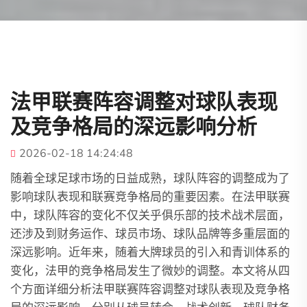
法甲联赛阵容调整对球队表现
及竞争格局的深远影响分析
2026-02-18 14:24:48
随着全球足球市场的日益成熟，球队阵容的调整成为了
影响球队表现和联赛竞争格局的重要因素。在法甲联赛
中，球队阵容的变化不仅关乎俱乐部的技术战术层面，
还涉及到财务运作、球员市场、球队品牌等多重层面的
深远影响。近年来，随着大牌球员的引入和青训体系的
变化，法甲的竞争格局发生了微妙的调整。本文将从四
个方面详细分析法甲联赛阵容调整对球队表现及竞争格