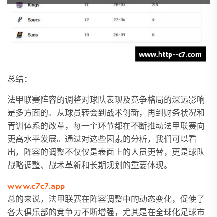
总结：
法甲联赛阵容的调整对球队表现及竞争格局的深远影响
是多方面的。从球员转会到战术创新，再到财务状况和
青训体系的改革，每一个环节都在不断推动法甲联赛向
更高水平发展。通过对这些因素的分析，我们可以看
出，阵容的调整不仅仅是表面上的人员更替，更是球队
战略调整、战术革新和长期规划的重要体现。
www.c7c7.app
总的来说，法甲联赛在阵容调整中的动态变化，促使了
各大俱乐部的竞争力不断增强，尤其是在全球化足球市