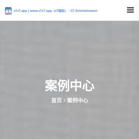
案例中心
首页
案例中心