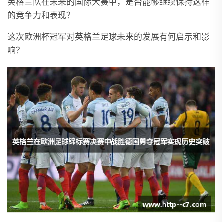
英格兰队在未来的国际大赛中，是否能够继续保持这样
的竞争力和表现？
这次欧洲杯冠军对英格兰足球未来的发展有何启示和影
响？