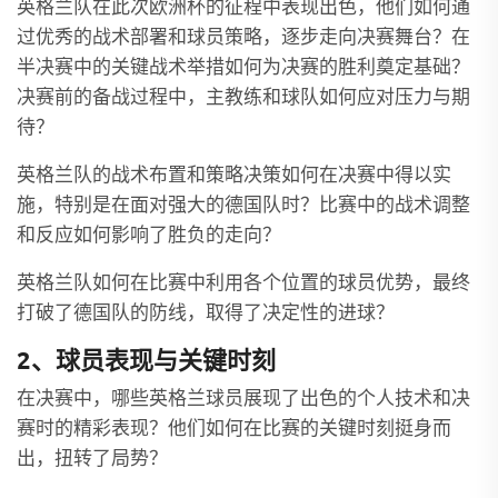
英格兰队在此次欧洲杯的征程中表现出色，他们如何通
过优秀的战术部署和球员策略，逐步走向决赛舞台？在
半决赛中的关键战术举措如何为决赛的胜利奠定基础？
决赛前的备战过程中，主教练和球队如何应对压力与期
待？
英格兰队的战术布置和策略决策如何在决赛中得以实
施，特别是在面对强大的德国队时？比赛中的战术调整
和反应如何影响了胜负的走向？
英格兰队如何在比赛中利用各个位置的球员优势，最终
打破了德国队的防线，取得了决定性的进球？
2、球员表现与关键时刻
在决赛中，哪些英格兰球员展现了出色的个人技术和决
赛时的精彩表现？他们如何在比赛的关键时刻挺身而
出，扭转了局势？