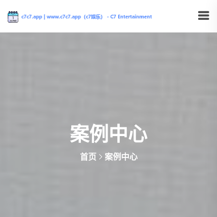
案例中心
首页
案例中心