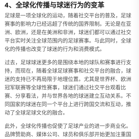
4、全球化传播与球迷行为的变革
足球是一项全球化的运动，随着社交平台的普及，足球
赛事的影响力已经远超了传统的国界限制。无论是在亚
洲、欧洲，还是在美洲和非洲，球迷们都可以通过社交
平台实时关注全球范围内的足球赛事。与此同时，全球
化的传播也改变了球迷的行为和消费模式。
过去，足球球迷更多的是围绕本地的球队和赛事进行支
持，而现在，随着全球足球赛事和社交平台的融合，球
迷的支持已不再局限于地理位置。尤其是世界杯、欧洲
冠军联赛等全球性赛事，球迷们通过社交平台观看比
赛、分享看法，并与世界各地的球迷建立互动关系。不
同国家的球迷在同一个平台上进行跨国交流和互动，推
动了全球足球文化的融合。
此外，全球化传播也促使了足球产业的进一步商业化。
品牌赞助商、媒体公司、球员和俱乐部开始更加注重国