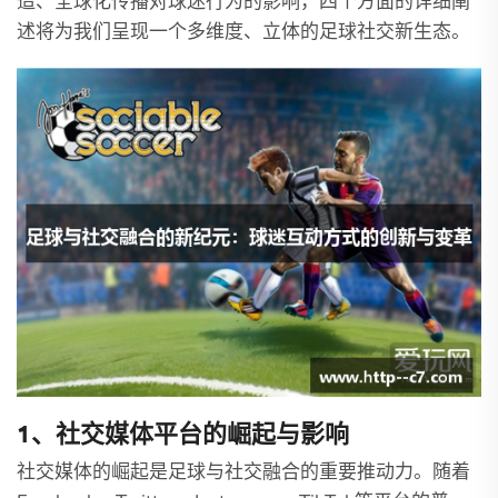
造、全球化传播对球迷行为的影响，四个方面的详细阐
述将为我们呈现一个多维度、立体的足球社交新生态。
1、社交媒体平台的崛起与影响
社交媒体的崛起是足球与社交融合的重要推动力。随着