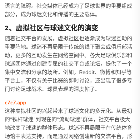
语言的障碍。社交媒体已经成为了足球世界的重要组成
部分，成为球迷文化和传播的主要载体。
2、虚拟社区与球迷文化的演变
随着社交平台的发展，虚拟社区也逐渐成为球迷互动的
重要阵地。球迷不再局限于传统的线下聚会或俱乐部活
动，更多的互动发生在网络空间中。各大足球俱乐部和
球迷团体通过创建专属的社交平台或论坛，提供了一个
集中交流和分享的场所。例如，Reddit、微博和知乎等
平台上，不仅有关于比赛的即时讨论，还出现了很多专
门讨论足球战术、球员表现的深度帖子。
c7c7.app
这种虚拟社区的兴起带来了球迷文化的多元化。从最初
的“铁杆球迷”到现在的“流动球迷”群体，社交平台极大
地改变了球迷的群体形态。球迷不再局限于在传统体育
场馆中表达支持，而是通过网络创建新的交流平台，形