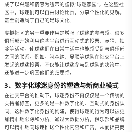
成了以兴趣和情感为纽带的虚拟“球迷家园”。在这些社
区中，球迷们可以自由讨论比赛，分享个性化的见解，
甚至创造属于自己的足球文化。
虚拟社区的另一重要作用是增强了球迷的参与感。很多
俱乐部开始利用这些平台进行互动式的投票、竞猜、抽
奖等活动，使球迷们在日常生活中也能感受到与俱乐部
之间的联系。例如，阿森纳、曼联等球队在社交平台上
发起的球迷投票，不仅能让球迷参与到球队的决策中，
还能进一步巩固他们的归属感。
3、数字化球迷身份的塑造与新商业模式
在社交平台的推动下，球迷身份不再仅仅是一个传统的
支持者标签，更多的是一种数字化的、互动式的身份认
同。这种数字化身份的构建，使得球迷的行为可以被更
加精准地跟踪和分析。通过大数据分析，俱乐部和品牌
可以精准地向球迷推送个性化内容和广告，从而提高商