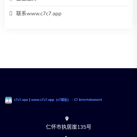
联系www.c7c7.app
仁怀市执居崖135号