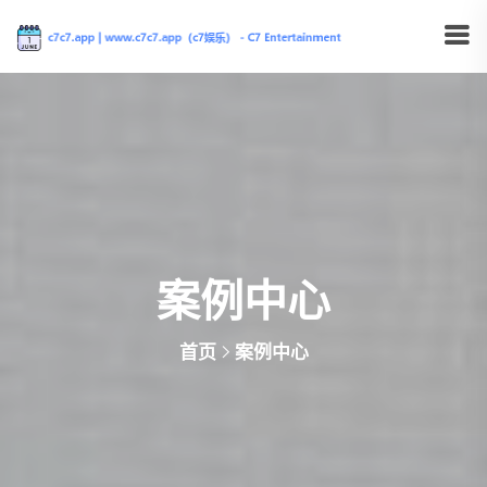
案例中心
首页
案例中心