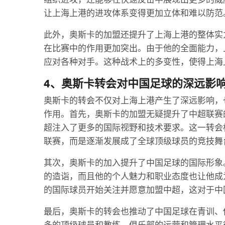
让上海上港的进攻体系变得更加立体和难以防范
此外，奥斯卡的加盟还提升了上海上港的整体实
在比赛中的作用更加突出。由于他的全面能力，
应对各种对手。这种战术上的多变性，使得上海
4、奥斯卡转会对中国足球的深远影
奥斯卡的转会不仅对上海上港产生了深远影响，
作用。首先，奥斯卡的加盟无疑提升了中超联赛
超注入了更多的国际视野和技术要求。这一转会
联赛，而是逐渐发展成了全球顶级球员的竞技舞
其次，奥斯卡的加入提升了中国足球的国际形象
的造诣，而且他的个人魅力和职业态度也让他成
的国际球员开始关注并愿意加盟中超，这对于中
最后，奥斯卡的转会也推动了中国足球在青训、