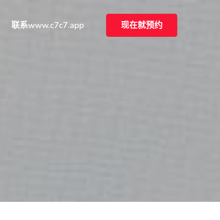
联系www.c7c7.app
现在就预约