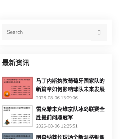
最新资讯
马丁内斯执教葡萄牙国家队的
新篇章如何影响球队未来发展
2026-08-06 13:09:06
雷克雅未克维京队冰岛联赛全
胜提前问鼎冠军
2026-08-06 12:25:51
阿森纳酋长球场全新温格铜像