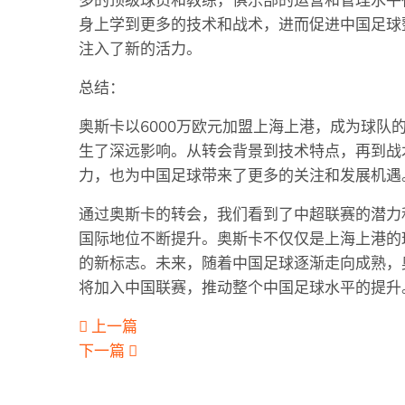
多的顶级球员和教练，俱乐部的运营和管理水平
身上学到更多的技术和战术，进而促进中国足球
注入了新的活力。
总结：
奥斯卡以6000万欧元加盟上海上港，成为球队
生了深远影响。从转会背景到技术特点，再到战
力，也为中国足球带来了更多的关注和发展机遇
通过奥斯卡的转会，我们看到了中超联赛的潜力
国际地位不断提升。奥斯卡不仅仅是上海上港的
的新标志。未来，随着中国足球逐渐走向成熟，
将加入中国联赛，推动整个中国足球水平的提升
上一篇
下一篇