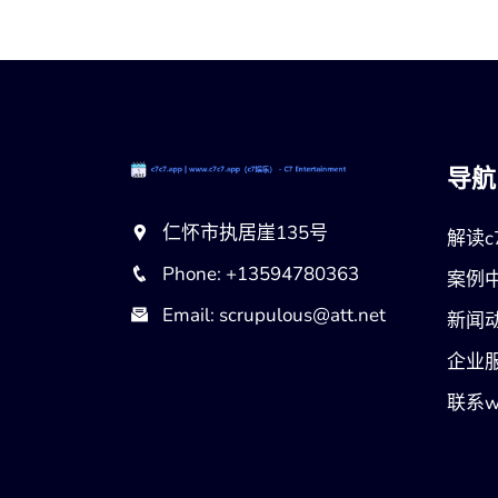
导航
仁怀市执居崖135号
解读c7
Phone: +13594780363
案例
Email: scrupulous@att.net
新闻
企业
联系ww