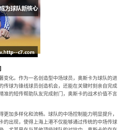
响
著变化。作为一名创造型中场球员，奥斯卡为球队的进
的传球为锋线球员创造机会，还能在关键时刻亲自完成
精准的短传帮助队友完成射门，奥斯卡的战术价值不言
得更加多样化和流畅。球队的中场控制能力明显提升，
卡的出现，使得上海上港不仅能够通过传统的中场传球
胁。尤其是在与其他顶级球队的对抗中，奥斯卡的存在