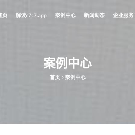
首页
解读c7c7.app
案例中心
新闻动态
企业服务
案例中心
首页
案例中心