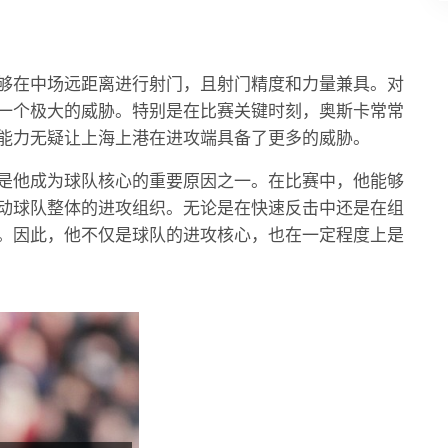
够在中场远距离进行射门，且射门精度和力量兼具。对
一个极大的威胁。特别是在比赛关键时刻，奥斯卡常常
能力无疑让上海上港在进攻端具备了更多的威胁。
是他成为球队核心的重要原因之一。在比赛中，他能够
动球队整体的进攻组织。无论是在快速反击中还是在组
。因此，他不仅是球队的进攻核心，也在一定程度上是