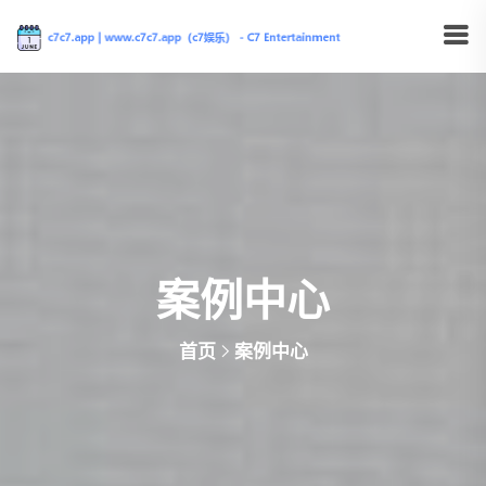
案例中心
首页
案例中心