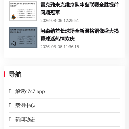
雷克雅未克维京队冰岛联赛全胜提前
问鼎冠军
2026-08-06 12:25:51
阿森纳酋长球场全新温格铜像盛大揭
幕球迷热情欢庆
2026-08-06 11:36:15
导航
解读c7c7.app
案例中心
新闻动态