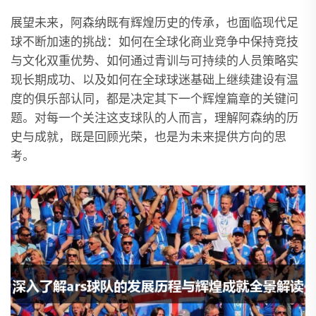
展望未来，阿森纳既有辉煌历史的传承，也面临现代足
球不断加速的挑战：如何在全球化商业竞争中保持竞技
与文化双重优势、如何通过青训与可持续的人员策略实
现长期成功、以及如何在全球球迷基础上继续建设有温
度的俱乐部认同，都是决定其下一个辉煌篇章的关键问
题。对每一个关注这支球队的人而言，理解阿森纳的历
史与成就，既是回顾光荣，也是为未来提供方向的思
考。