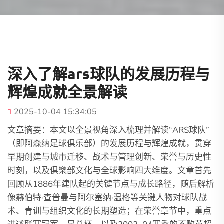
深入了解ars球队的发展历程与
辉煌成就全景解读
2025-10-04 15:34:05
文章摘要：本文以全景视角深入梳理并解读“ARS球队”
（即阿森纳足球俱乐部）的发展历程与辉煌成就，贯穿
早期创建与城市迁移、战术与管理创新、荣誉与历史性
时刻，以及俱樂部文化与全球影响四大维度。文章首先
回顾从1886年建队起的关键节点与成长路径，随后解析
像赫伯特·查普曼与阿尔塞纳·温格等关键人物对球队战
术、青训与组织文化的长期塑造；在荣誉章节中，重点