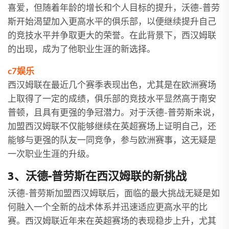
喜爱，但随着年龄的增长和个人目标的提升，沃德-普劳
斯开始渴望加入更高水平的俱乐部，以便继续提升自己
的竞技水平并争取更大的荣誉。在此背景下，西汉姆联
的出现，成为了他职业生涯的新选择。
c7娱乐
西汉姆联在最近几个赛季表现出色，尤其是在欧洲赛场
上取得了一定的成绩，俱乐部的竞技水平显然高于南安
普顿，且具有更强的争冠潜力。对于沃德-普劳斯来说，
加盟西汉姆联不仅能够继续在英超赛场上证明自己，还
能够与更强的队友一同竞争，参与欧洲赛事，这无疑是
一次职业生涯的升级。
3、沃德-普劳斯在西汉姆联的新挑战
沃德-普劳斯加盟西汉姆联后，面临的最大挑战无疑是如
何融入一个全新的战术体系并迅速适应更高水平的比
赛。西汉姆联近年来在英超赛场的表现稳步上升，尤其