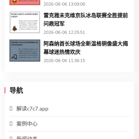
2026-08-06 13:09:06
雷克雅未克维京队冰岛联赛全胜提前
问鼎冠军
2026-08-06 12:25:51
阿森纳酋长球场全新温格铜像盛大揭
幕球迷热情欢庆
2026-08-06 11:36:15
导航
解读c7c7.app
案例中心