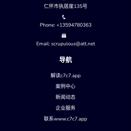
仁怀市执居崖135号
Phone: +13594780363
Email: scrupulous@att.net
导航
解读c7c7.app
案例中心
新闻动态
企业服务
联系www.c7c7.app