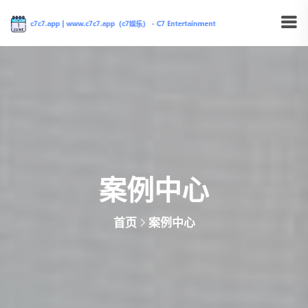
案例中心
首页
案例中心