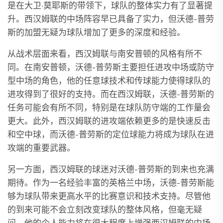
是在大卫·莫耶斯的带领下，球队的整体实力有了显著提
升。西汉姆联的中场阵容早已具备了实力，但沃德-普劳
斯的加盟无疑为球队增加了更多的深度和经验。
从战术层面来看，西汉姆联与南安普顿的风格有所不
同。在南安普顿，沃德-普劳斯主要担任进攻中场或防守
型中场的角色，他的任意球技术和传球能力使得球队的
进攻得到了很好的支持。而在西汉姆联，沃德-普劳斯的
任务可能会有所不同，特别是在球队防守端的工作量会
更大。此外，西汉姆联的进攻端依赖更多的是快速反击
和空中球，而沃德-普劳斯的定位球能力将成为球队在进
攻端的重要武器。
另一方面，西汉姆联的球迷对沃德-普劳斯的到来也充满
期待。作为一名经验丰富的英格兰中场，沃德-普劳斯能
够为球队带来更高水平的比赛意识和技术支持。尽管他
的到来可能不会立刻改变球队的整体风格，但毫无疑