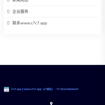
新闻动态
企业服务
联系www.c7c7.app