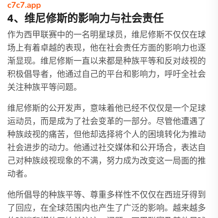
c7c7.app
4、维尼修斯的影响力与社会责任
作为西甲联赛中的一名明星球员，维尼修斯不仅仅在球
场上有着卓越的表现，他在社会责任方面的影响力也逐
渐显现。维尼修斯一直以来都是种族平等和反对歧视的
积极倡导者，他通过自己的平台和影响力，呼吁全社会
关注种族平等问题。
维尼修斯的公开发声，意味着他已经不仅仅是一个足球
运动员，而是成为了社会变革的一部分。尽管他遭遇了
种族歧视的痛苦，但他却选择将个人的困境转化为推动
社会进步的动力。他通过社交媒体和公开场合，表达自
己对种族歧视现象的不满，努力成为改变这一局面的推
动者。
他所倡导的种族平等、尊重多样性不仅仅在西班牙得到
了回应，在全球范围内也产生了广泛的影响。越来越多