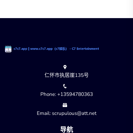
仁怀市执居崖135号
Phone: +13594780363
Email: scrupulous@att.net
导航