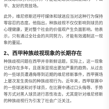
平、友好的竞技场。
此外，维尼修斯还呼吁媒体和球迷应当对这种行为保持
零容忍的态度。他指出，种族歧视不仅仅影响到球员的
心理健康，更对整个社会的价值观产生负面影响。他表
示，只有通过全社会的共同努力，才能有效遏制这一现
象的蔓延。
2、西甲种族歧视现象的长期存在
种族歧视问题在西甲并非新鲜话题，实际上，这一现象
已经存在多年，且逐渐显现出更加严重的趋势。从过去
的一些球员遭遇侮辱到近期的维尼修斯事件，西甲赛场
上屡次发生类似的种族歧视行为。近年来，西甲联赛中
的一些球迷和对手球员，在比赛中通过口头侮辱、手势
等方式对黑人球员进行恶性攻击，尤其是针对维尼修斯
的种族歧视行为引发了社会广泛关注。