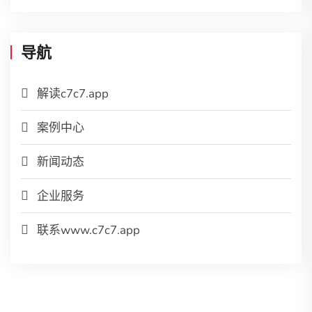
导航
解读c7c7.app
案例中心
新闻动态
企业服务
联系www.c7c7.app