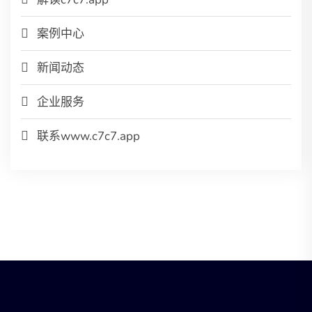
案例中心
新闻动态
企业服务
联系www.c7c7.app