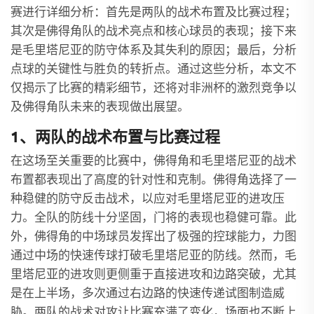
赛进行详细分析：首先是两队的战术布置及比赛过程；
其次是佛得角队的战术亮点和核心球员的表现；接下来
是毛里塔尼亚的防守体系及其失利的原因；最后，分析
点球的关键性与胜负的转折点。通过这些分析，本文不
仅揭示了比赛的精彩细节，还将对非洲杯的激烈竞争以
及佛得角队未来的表现做出展望。
1、两队的战术布置与比赛过程
在这场至关重要的比赛中，佛得角和毛里塔尼亚的战术
布置都表现出了高度的针对性和克制。佛得角选择了一
种稳健的防守反击战术，以应对毛里塔尼亚的进攻压
力。全队的防线十分坚固，门将的表现也稳健可靠。此
外，佛得角的中场球员发挥出了极强的控球能力，力图
通过中场的快速传球打破毛里塔尼亚的防线。然而，毛
里塔尼亚的进攻则更侧重于直接进攻和边路突破，尤其
是在上半场，多次通过右边路的快速传递试图制造威
胁。两队的战术对攻让比赛充满了变化，场面也不断上