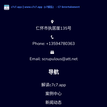
仁怀市执居崖135号
Phone: +13594780363
Email: scrupulous@att.net
导航
解读c7c7.app
案例中心
新闻动态