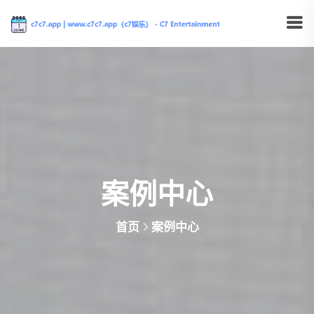
案例中心
首页
案例中心