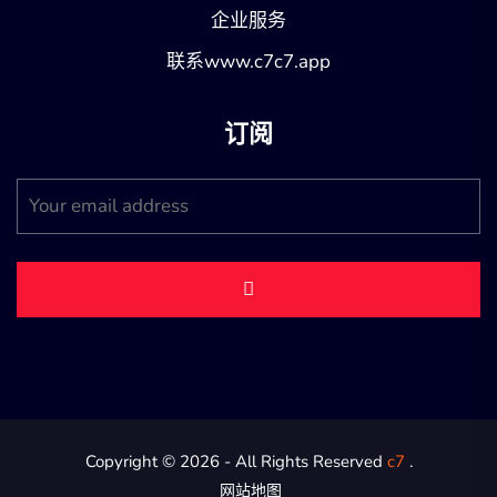
企业服务
联系www.c7c7.app
订阅
Copyright © 2026 - All Rights Reserved
c7
.
网站地图