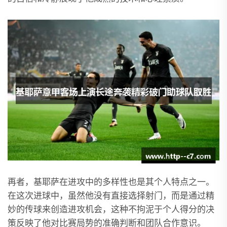
再者，基耶萨在进攻中的多样性也是其个人特点之一。
在这次进球中，虽然他没有直接选择射门，而是通过精
妙的传球来创造进攻机会，这种不拘泥于个人得分的决
策反映了他对比赛局势的准确判断和团队合作意识。