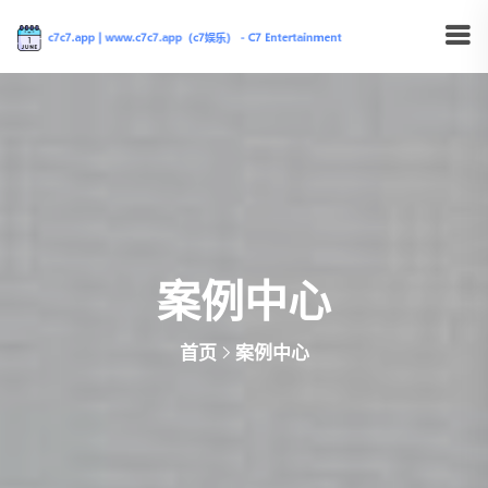
案例中心
首页
案例中心