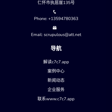
仁怀市执居崖135号
Phone: +13594780363
Email: scrupulous@att.net
导航
解读c7c7.app
案例中心
新闻动态
企业服务
联系www.c7c7.app