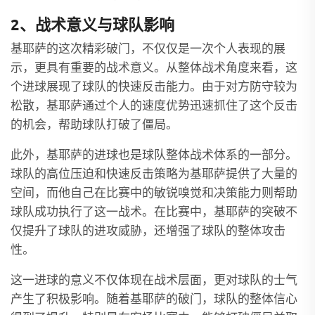
2、战术意义与球队影响
基耶萨的这次精彩破门，不仅仅是一次个人表现的展
示，更具有重要的战术意义。从整体战术角度来看，这
个进球展现了球队的快速反击能力。由于对方防守较为
松散，基耶萨通过个人的速度优势迅速抓住了这个反击
的机会，帮助球队打破了僵局。
此外，基耶萨的进球也是球队整体战术体系的一部分。
球队的高位压迫和快速反击策略为基耶萨提供了大量的
空间，而他自己在比赛中的敏锐嗅觉和决策能力则帮助
球队成功执行了这一战术。在比赛中，基耶萨的突破不
仅提升了球队的进攻威胁，还增强了球队的整体攻击
性。
这一进球的意义不仅体现在战术层面，更对球队的士气
产生了积极影响。随着基耶萨的破门，球队的整体信心