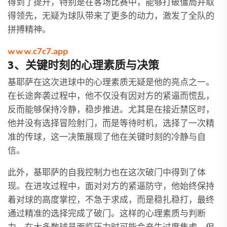
得到了提升，特别是在客场比赛中，能够打破僵局并取
得领先，无疑为球队带来了更多的动力，激发了全队的
拼搏精神。
www.c7c7.app
3、关键时刻的心理素质与决策
基耶萨在这次进球中的心理素质无疑是他的亮点之一。
在长途奔袭过程中，他不仅没有因对方的紧逼而慌乱，
反而能够保持冷静，稳步推进。尤其是在接近禁区时，
他并没有选择冒险射门，而是等待时机，选择了一次精
准的传球，这一决策展现了他在关键时刻的冷静与自
信。
此外，基耶萨的自我控制力也在这次破门中得到了体
现。在进攻过程中，面对对方的紧逼防守，他始终保持
着对球的高度掌控，不急于求成，而是稳扎稳打，最终
通过精准的选择完成了破门。这样的心理素质与判断