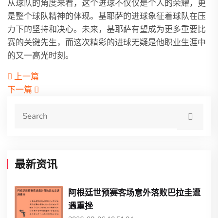
从球队的角度来看，这个进球不仅仅是个人的荣耀，更
是整个球队精神的体现。基耶萨的进球象征着球队在压
力下的坚持和决心。未来，基耶萨有望成为更多重要比
赛的关键先生，而这次精彩的进球无疑是他职业生涯中
的又一高光时刻。
上一篇
下一篇
最新资讯
阿根廷世预赛客场意外落败巴拉圭遭
遇重挫