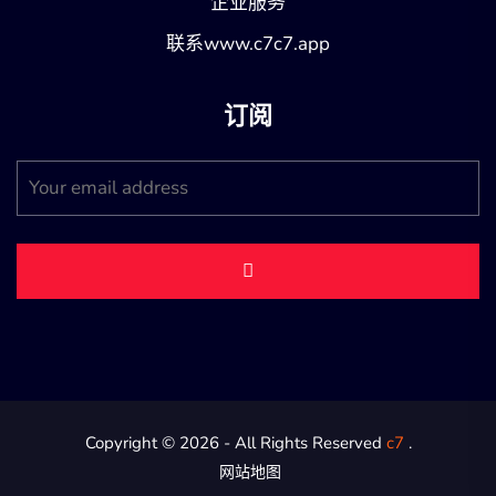
企业服务
联系www.c7c7.app
订阅
Copyright © 2026 - All Rights Reserved
c7
.
网站地图