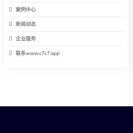
案例中心
新闻动态
企业服务
联系www.c7c7.app