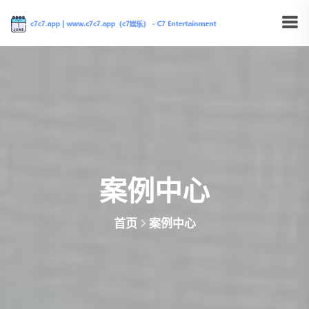
案例中心
首页
案例中心