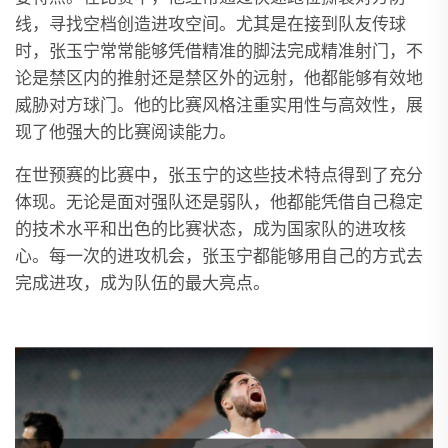
线，寻找空档创造进攻空间。尤其是在接到队友传球
时，张玉宁常常能够凭借精准的脚法完成精准射门，不
论是禁区内的推射还是禁区外的远射，他都能够有效地
威胁对方球门。他的比赛风格注重实用性与高效性，展
现了他强大的比赛阅读能力。
在世预赛的比赛中，张玉宁的这些技术特点得到了充分
体现。无论是面对强队还是弱队，他都能凭借自己稳定
的技术水平和出色的比赛状态，成为国家队的进攻核
心。每一次的进攻机会，张玉宁都能够用自己的方式去
完成进攻，成为队伍的最大亮点。