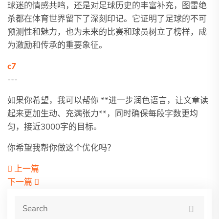
球迷的情感共鸣，还是对足球历史的丰富补充，图雷绝
杀都在体育世界留下了深刻印记。它证明了足球的不可
预测性和魅力，也为未来的比赛和球员树立了榜样，成
为激励和传承的重要象征。
c7
---
如果你希望，我可以帮你 **进一步润色语言，让文章读
起来更加生动、充满张力**，同时确保每段字数更均
匀，接近3000字的目标。
你希望我帮你做这个优化吗？
上一篇
下一篇