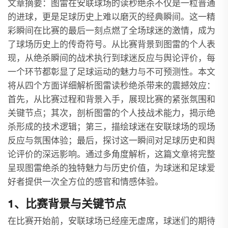
文章摘要：图雷在安联球场的读秒绝杀不仅是一粒普通
的进球，更是足球历史上难以磨灭的经典瞬间。这一精
彩瞬间在比赛的最后一刻点燃了全场球迷的激情，成为
了球场历史上的传奇符号。从比赛背景到图雷的个人表
现，从绝杀瞬间的战术执行到球迷反应与舆论评价，每
一个环节都彰显了足球运动的魅力与不可预测性。本文
将从四个方面详细解析图雷读秒绝杀带来的震撼效应：
首先，从比赛过程和背景入手，展现比赛的紧张氛围和
关键节点；其次，剖析图雷的个人技战术能力，揭示绝
杀形成的技术逻辑；第三，描绘球迷在安联球场的现场
反应与氛围体验；最后，探讨这一瞬间对足球历史和舆
论评价的深远影响。通过多角度解析，这篇文章将完整
呈现图雷绝杀的独特魅力与历史价值，为球迷和足球爱
好者提供一次全方位的感官和情感体验。
1、比赛背景与关键节点
在比赛开始前，安联球场已经座无虚席，球迷们的期待