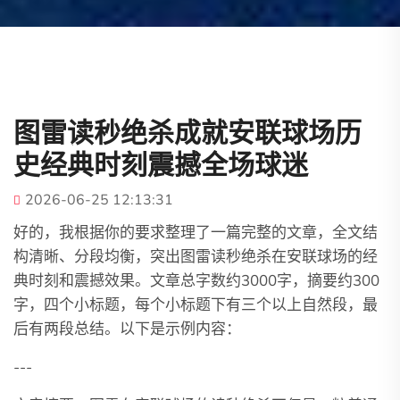
图雷读秒绝杀成就安联球场历
史经典时刻震撼全场球迷
2026-06-25 12:13:31
好的，我根据你的要求整理了一篇完整的文章，全文结
构清晰、分段均衡，突出图雷读秒绝杀在安联球场的经
典时刻和震撼效果。文章总字数约3000字，摘要约300
字，四个小标题，每个小标题下有三个以上自然段，最
后有两段总结。以下是示例内容：
---