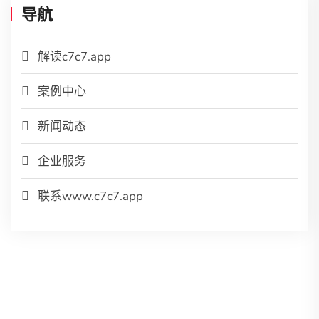
导航
解读c7c7.app
案例中心
新闻动态
企业服务
联系www.c7c7.app