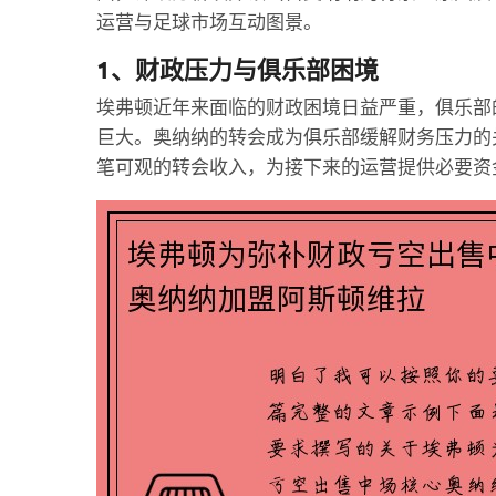
运营与足球市场互动图景。
1、财政压力与俱乐部困境
埃弗顿近年来面临的财政困境日益严重，俱乐部
巨大。奥纳纳的转会成为俱乐部缓解财务压力的
笔可观的转会收入，为接下来的运营提供必要资