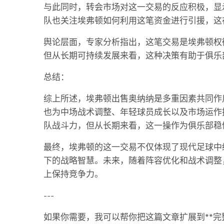
与此同时，转会市场对这一交易的反应积极，显
队也关注埃弗顿如何利用这笔资金进行引援，这
舆论层面，专家分析指出，这笔交易是埃弗顿权
但从长期可持续发展来看，这种决策有助于俱乐
总结：
综上所述，埃弗顿出售奥纳纳是多重因素共同作
也为中场战术调整、年轻球员成长以及市场运作
队战斗力，但从长期来看，这一操作为俱乐部稳
最终，埃弗顿的这一交易不仅体现了现代足球中
下的战略智慧。未来，随着阵容优化和战术调整
上保持竞争力。
---
如果你需要，我可以帮你把这篇文章扩展到**完整