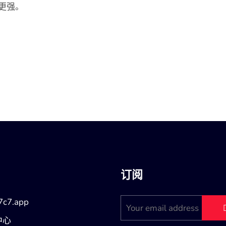
更强。
订阅
c7.app
中心