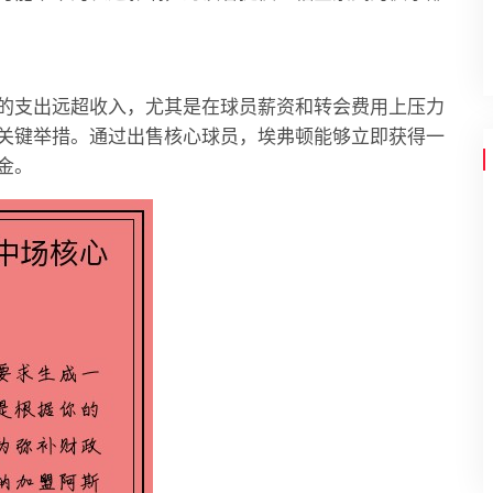
的支出远超收入，尤其是在球员薪资和转会费用上压力
关键举措。通过出售核心球员，埃弗顿能够立即获得一
金。