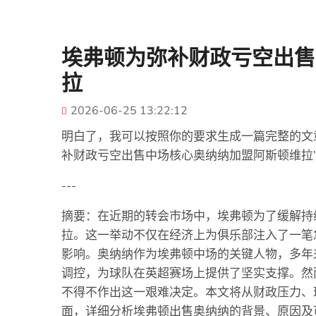
埃弗顿为弥补财政亏空出售
拉
2026-06-25 13:22:12
明白了，我可以按照你的要求生成一篇完整的文
补财政亏空出售中场核心奥纳纳加盟阿斯顿维拉
---
摘要：在近期的转会市场中，埃弗顿为了缓解持
拉。这一举动不仅在经济上为俱乐部注入了一笔
影响。奥纳纳作为埃弗顿中场的关键人物，多年
调控，为球队在英超赛场上提供了坚实支撑。然
不得不作出这一艰难决定。本文将从财政压力、
面，详细分析埃弗顿出售奥纳纳的背景、原因及