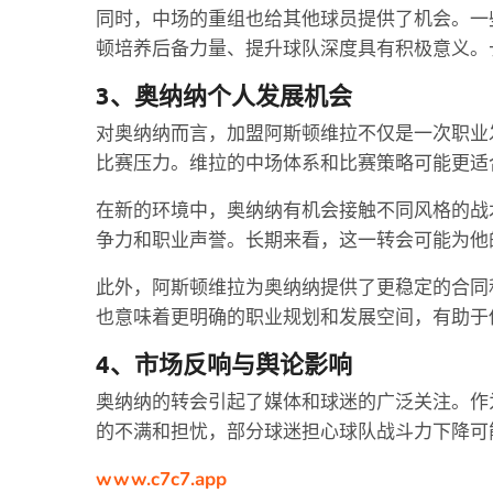
同时，中场的重组也给其他球员提供了机会。一
顿培养后备力量、提升球队深度具有积极意义。
3、奥纳纳个人发展机会
对奥纳纳而言，加盟阿斯顿维拉不仅是一次职业
比赛压力。维拉的中场体系和比赛策略可能更适
在新的环境中，奥纳纳有机会接触不同风格的战
争力和职业声誉。长期来看，这一转会可能为他
此外，阿斯顿维拉为奥纳纳提供了更稳定的合同
也意味着更明确的职业规划和发展空间，有助于
4、市场反响与舆论影响
奥纳纳的转会引起了媒体和球迷的广泛关注。作
的不满和担忧，部分球迷担心球队战斗力下降可
www.c7c7.app