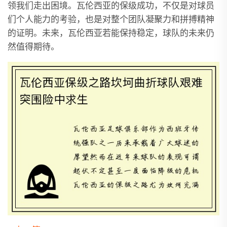
领我们走出困境。瓦伦西亚的保级成功，不仅是对球员
们个人能力的考验，也是对整个团队凝聚力和拼搏精神
的证明。未来，瓦伦西亚若能保持稳定，球队的未来仍
然值得期待。