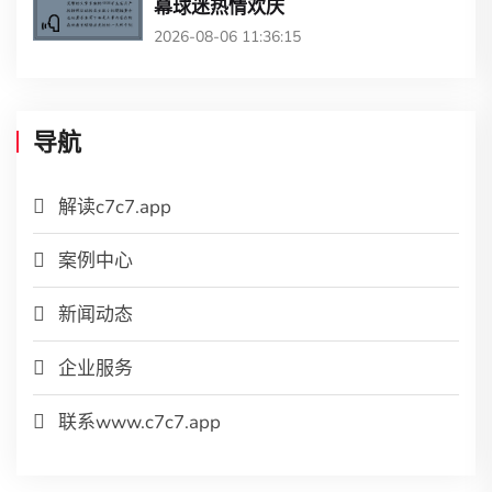
幕球迷热情欢庆
2026-08-06 11:36:15
导航
解读c7c7.app
案例中心
新闻动态
企业服务
联系www.c7c7.app