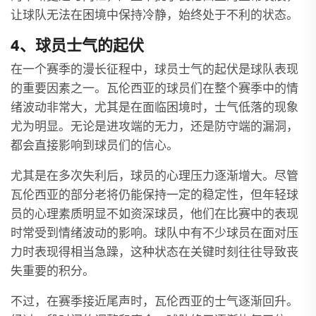
让球队无法在困境中保持冷静，始终处于不利的状态。
4、球员士气的起伏
在一个赛季的漫长征程中，球员士气的起伏是球队表现
的重要因素之一。瓦伦西亚的球员们在整个赛季中的情
绪波动非常大，尤其是在面临困境时，士气低落的现象
尤为明显。无论是进攻端的无力，还是防守端的漏洞，
都会直接影响到球员们的信心。
尤其是在多次失利后，球员的心理压力逐渐增大。尽管
瓦伦西亚的部分老将仍能保持一定的稳定性，但年轻球
员的心理素质明显不如资深球员，他们在比赛中的表现
时常受到情绪波动的影响。球队中有不少球员在面对压
力时表现得相当急躁，这种状态在关键时刻往往导致丧
失重要的积分。
不过，在赛季接近尾声时，瓦伦西亚的士气逐渐回升。