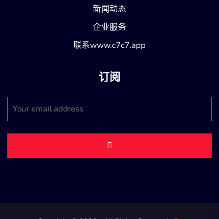
新闻动态
企业服务
联系www.c7c7.app
订阅