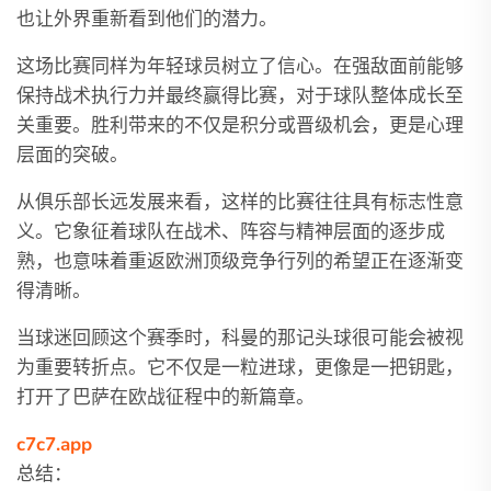
也让外界重新看到他们的潜力。
这场比赛同样为年轻球员树立了信心。在强敌面前能够
保持战术执行力并最终赢得比赛，对于球队整体成长至
关重要。胜利带来的不仅是积分或晋级机会，更是心理
层面的突破。
从俱乐部长远发展来看，这样的比赛往往具有标志性意
义。它象征着球队在战术、阵容与精神层面的逐步成
熟，也意味着重返欧洲顶级竞争行列的希望正在逐渐变
得清晰。
当球迷回顾这个赛季时，科曼的那记头球很可能会被视
为重要转折点。它不仅是一粒进球，更像是一把钥匙，
打开了巴萨在欧战征程中的新篇章。
c7c7.app
总结：