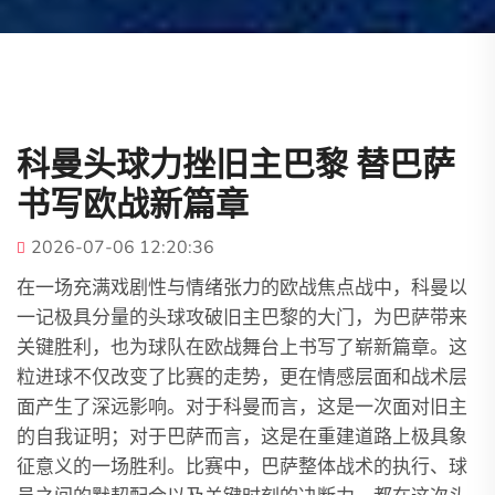
科曼头球力挫旧主巴黎 替巴萨
书写欧战新篇章
2026-07-06 12:20:36
在一场充满戏剧性与情绪张力的欧战焦点战中，科曼以
一记极具分量的头球攻破旧主巴黎的大门，为巴萨带来
关键胜利，也为球队在欧战舞台上书写了崭新篇章。这
粒进球不仅改变了比赛的走势，更在情感层面和战术层
面产生了深远影响。对于科曼而言，这是一次面对旧主
的自我证明；对于巴萨而言，这是在重建道路上极具象
征意义的一场胜利。比赛中，巴萨整体战术的执行、球