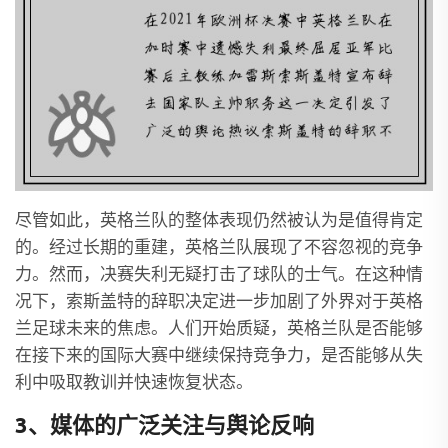
尽管如此，英格兰队的整体表现仍然被认为是值得肯定
的。经过长期的重建，英格兰队展现了不容忽视的竞争
力。然而，决赛失利无疑打击了球队的士气。在这种情
况下，索斯盖特的辞职决定进一步加剧了外界对于英格
兰足球未来的焦虑。人们开始质疑，英格兰队是否能够
在接下来的国际大赛中继续保持竞争力，是否能够从失
利中吸取教训并快速恢复状态。
3、媒体的广泛关注与舆论反响