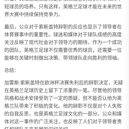
轻球员的培养。只有这样，英格兰足球才能在未来的世
界大赛中持续保持竞争力。
最后，公众对于索斯盖特辞职的反应也显示了领导者在
体育赛事中的重要性。球迷和媒体对于球队成绩的高度
关注反映了现代社会对于领导力的期待。作为一个成功
的团队，英格兰足球不仅需要优秀的球员，还需要一位
能够在关键时刻做出决策、带领球队走向胜利的领袖。
总结：
加雷斯·索斯盖特在欧洲杯决赛失利后的辞职决定，无疑
在英格兰足球历史上留下了浓重的一笔。尽管他的领导
风格和战术安排受到了一定的质疑，但不能否认他为英
格兰队带来了积极的变化。他的辞职不仅是对个人失败
的自我反思，也是英格兰足球文化的一部分。公众和媒
体对这一事件的广泛关注，也反映了人们对于领导者责