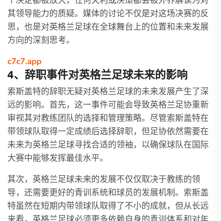
个决定都被放大，任何失利或决策都会被外界解读为对
其领导能力的质疑。媒体的讨论不仅是对这场决赛的反
思，也是对英格兰足球在全球舞台上的位置和未来发展
方向的深刻思考。
c7c7.app
4、辞职事件对英格兰足球未来的影响
索斯盖特的辞职无疑对英格兰足球的未来发展产生了深
远的影响。首先，这一事件可能会导致英格兰足协重新
审视其对教练团队的选择和管理策略。尽管索斯盖特在
带领球队取得一定成绩后选择辞职，但足协依然需要在
未来为英格兰足球寻找合适的领袖，以确保球队在国际
大赛中能够发挥最佳水平。
其次，英格兰足球未来的发展不仅仅取决于教练的领
导，还需要更好的青训系统和球员的发展机制。索斯盖
特虽然在短期内带领球队取得了不小的成就，但从长远
来看，英格兰足球必须更多依赖自身的青训体系和对年