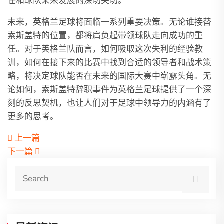
任和球队未来发展的深切关切。
未来，英格兰足球将面临一系列重要决策。无论谁接替
索斯盖特的位置，都将肩负起带领球队走向成功的重
任。对于英格兰队而言，如何吸取这次失利的经验教
训，如何在接下来的比赛中找到合适的领导者和战术策
略，将决定球队能否在未来的国际大赛中崭露头角。无
论如何，索斯盖特辞职事件为英格兰足球提供了一个深
刻的反思契机，也让人们对于足球中领导力的内涵有了
更多的思考。
上一篇
下一篇