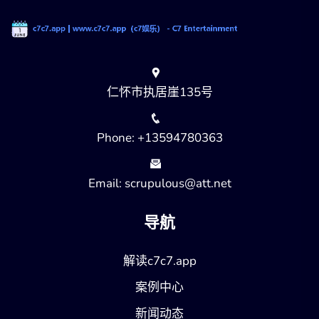
仁怀市执居崖135号
Phone: +13594780363
Email: scrupulous@att.net
导航
解读c7c7.app
案例中心
新闻动态