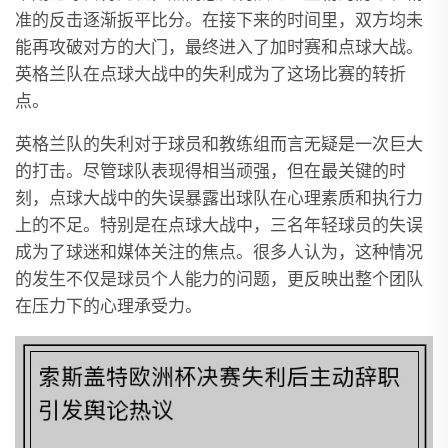
准的反击逐渐扳平比分。在接下来的时间里，双方均未
能再攻破对方的大门，最终进入了加时赛和点球大战。
英格兰队在点球大战中的失利成为了这场比赛的转折
点。
英格兰队的失利对于球员和教练组而言无疑是一次巨大
的打击。尽管球队表现得相当顽强，但在最关键的时
刻，点球大战中的失误暴露出球队在心理素质和执行力
上的不足。特别是在点球大战中，三名年轻球员的失误
成为了球迷和媒体关注的焦点。很多人认为，这种情况
的发生不仅是球员个人能力的问题，更反映出整个团队
在压力下的心理承受力。