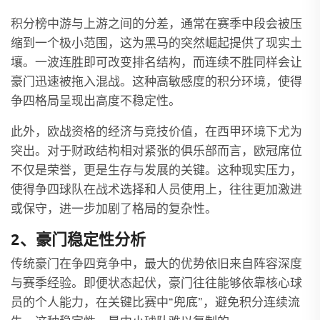
积分榜中游与上游之间的分差，通常在赛季中段会被压
缩到一个极小范围，这为黑马的突然崛起提供了现实土
壤。一波连胜即可改变排名结构，而连续不胜同样会让
豪门迅速被拖入混战。这种高敏感度的积分环境，使得
争四格局呈现出高度不稳定性。
此外，欧战资格的经济与竞技价值，在西甲环境下尤为
突出。对于财政结构相对紧张的俱乐部而言，欧冠席位
不仅是荣誉，更是生存与发展的关键。这种现实压力，
使得争四球队在战术选择和人员使用上，往往更加激进
或保守，进一步加剧了格局的复杂性。
2、豪门稳定性分析
传统豪门在争四竞争中，最大的优势依旧来自阵容深度
与赛季经验。即便状态起伏，豪门往往能够依靠核心球
员的个人能力，在关键比赛中“兜底”，避免积分连续流