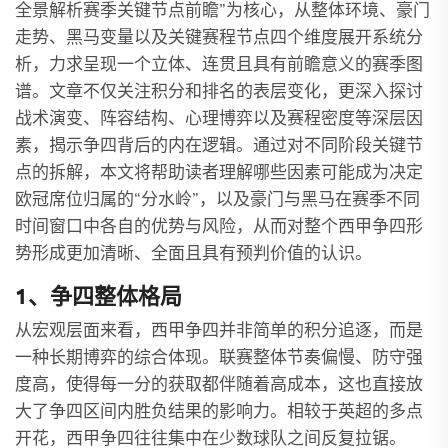
全景解析赛季关键节点前瞻”为核心，从整体环境、豪门
走势、黑马变量以及关键赛程节点四个维度展开系统分
析，力求呈现一个立体、连贯且具有前瞻意义的赛季图
谱。文章不仅关注积分和排名的表层变化，更深入探讨
战术演变、阵容结构、心理博弈以及赛程密度等深层因
素，揭示争四背后的内在逻辑。通过对不同阶段关键节
点的拆解，本文将帮助读者理解哪些因素可能成为决定
欧冠席位归属的“分水岭”，以及豪门与黑马在赛季不同
时间窗口中各自的优势与风险，从而对整个西甲争四形
势形成更加清晰、全面且具有预判价值的认识。
1、争四整体格局
从宏观层面来看，西甲争四并非简单的积分追逐，而是
一种长期博弈的综合体现。联赛整体节奏偏慢、防守强
度高，使得每一分的获取都伴随着高成本，这也直接放
大了争四区间内胜负结果的影响力。相较于英超的多点
开花，西甲争四往往集中在少数球队之间反复拉锯。