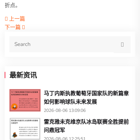
折点。
上一篇
下一篇
最新资讯
马丁内斯执教葡萄牙国家队的新篇章
如何影响球队未来发展
2026-08-06 13:09:06
雷克雅未克维京队冰岛联赛全胜提前
问鼎冠军
2026-08-06 12:25:51