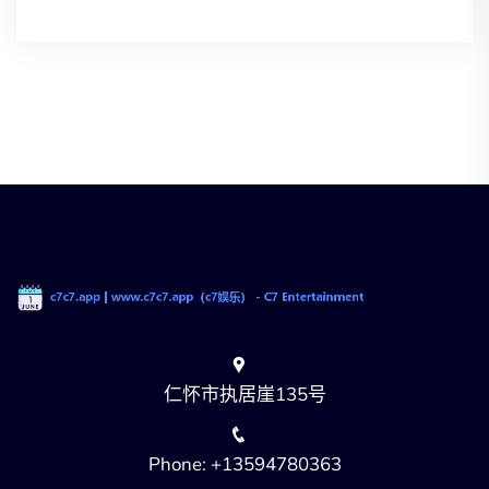
仁怀市执居崖135号
Phone: +13594780363