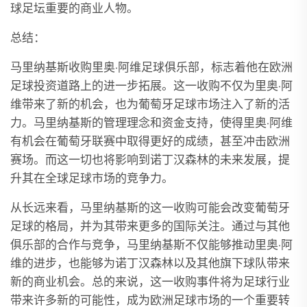
球足坛重要的商业人物。
总结：
马里纳基斯收购里奥·阿维足球俱乐部，标志着他在欧洲
足球投资道路上的进一步拓展。这一收购不仅为里奥·阿
维带来了新的机会，也为葡萄牙足球市场注入了新的活
力。马里纳基斯的管理理念和资金支持，使得里奥·阿维
有机会在葡萄牙联赛中取得更好的成绩，甚至冲击欧洲
赛场。而这一切也将影响到诺丁汉森林的未来发展，提
升其在全球足球市场的竞争力。
从长远来看，马里纳基斯的这一收购可能会改变葡萄牙
足球的格局，并为其带来更多的国际关注。通过与其他
俱乐部的合作与竞争，马里纳基斯不仅能够推动里奥·阿
维的进步，也能够为诺丁汉森林以及其他旗下球队带来
新的商业机会。总的来说，这一收购事件将为足球行业
带来许多新的可能性，成为欧洲足球市场的一个重要转