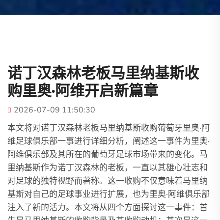
诺丁汉森林老板马里纳基斯收
购里奥·阿维开启新篇章
2026-07-09 11:50:30
本文将对诺丁汉森林老板马里纳基斯收购葡萄牙里奥·阿
维足球俱乐部一事进行详细分析，阐述这一事件为里奥·
阿维俱乐部及其所在的葡萄牙足球市场带来的变化。马
里纳基斯作为诺丁汉森林的老板，一直以其雄心壮志和
对足球的独特视野而著称。这一收购不仅意味着马里纳
基斯对自己的足球事业进行扩展，也为里奥·阿维俱乐部
注入了新的活力。本文将从四个方面探讨这一事件：首