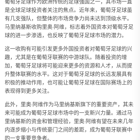
葡萄牙足球作为欧洲传统的足球强国之一，其市场一直
是全球足球投资者关注的焦点。近年来，葡萄牙足球虽
有几支强队，但整体的市场竞争力尚未达到顶级水平。
马里纳基斯收购里奥·阿维，标志着外国资本对葡萄牙足
球的进一步渗透，也反映了葡萄牙足球市场的潜力。
这一收购有可能引发更多外国投资者对葡萄牙足球的兴
趣，尤其是在葡萄牙联赛的中游球队。随着投资的增
加，葡萄牙足球将可能迎来更多的资源和人才，从而提
升整体联赛的水平。这对于葡萄牙足球的长远发展具有
积极的推动作用，也可能让葡萄牙足球在国际赛场上的
表现得到更多关注。
此外，里奥·阿维作为马里纳基斯旗下的重要资产，其未
来可能成为葡萄牙足球市场中的一支新兴力量。通过马
里纳基斯的资金和管理经验，里奥·阿维有望在未来几年
内逐步缩小与传统豪门之间的差距，成为葡萄牙联赛中
的一支重要竞争者。