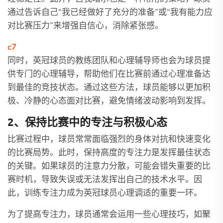
通过告诉自己“我已经做好了充分的准备”或“我有能力应
对比赛压力”来增强自信心，消除紧张感。
c7
同时，英冠球员的教练团队和心理辅导师也会为球员提
供专门的心理辅导，帮助他们在比赛前通过心理准备达
到最佳的竞技状态。通过这些方法，球员能够以更加积
极、冷静的心态面对比赛，避免情绪波动影响到发挥。
2、保持比赛中的专注与积极心态
比赛过程中，球员常常面临强烈的身体对抗和快速变化
的比赛局势。此时，保持高度的专注力是发挥最佳状态
的关键。如果球员的注意力分散，可能会错失重要的比
赛时机，导致失误或无法发挥出自己的技术水平。因
此，训练专注力成为英冠球员心理调适的重要一环。
为了提高专注力，球员通常会运用一些心理技巧，如聚