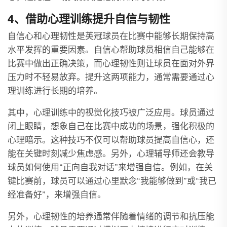
4、借助心理训练提升自信与韧性
自信心和心理韧性是英冠球员在比赛中能够长期保持高
水平发挥的重要因素。自信心帮助球员相信自己能够在
比赛中做出正确决策，而心理韧性则让球员在面对外界
压力时不轻易放弃。提升这两项能力，通常需要通过心
理训练进行长期的培养。
其中，心理训练中的视觉化技巧被广泛应用。球员通过
闭上眼睛，想象自己在比赛中成功的场景，强化积极的
心理暗示。这种技巧不仅可以帮助球员提高自信心，还
能在关键时刻减少焦虑感。另外，心理辅导师还会教导
球员如何使用“正向自我对话”来增强自信。例如，在关
键比赛前，球员可以通过心里默念“我能够做到”或“我已
经准备好”，来增强自信。
另外，心理韧性的培养通常伴随着情绪的调节和抗压能