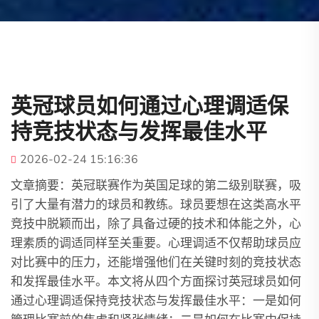
英冠球员如何通过心理调适保
持竞技状态与发挥最佳水平
2026-02-24 15:16:36
文章摘要：英冠联赛作为英国足球的第二级别联赛，吸
引了大量有潜力的球员和教练。球员要想在这类高水平
竞技中脱颖而出，除了具备过硬的技术和体能之外，心
理素质的调适同样至关重要。心理调适不仅帮助球员应
对比赛中的压力，还能增强他们在关键时刻的竞技状态
和发挥最佳水平。本文将从四个方面探讨英冠球员如何
通过心理调适保持竞技状态与发挥最佳水平：一是如何