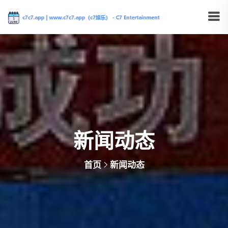
新闻动态
首页
新闻动态