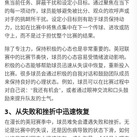
焦当前任务、屏蔽干扰和设定小目标。通过聚焦在当下
的每一项动作，球员能够避免被比分、观众的欢呼声或
对手的挑衅所干扰。设定小目标则有助于球员保持动
力，比如在比赛中将焦点集中在下一个传球、进攻或防
守上，而不是过于担忧整个比赛的结果。
除了专注力，保持积极的心态也是非常重要的。英冠联
赛中的比赛节奏快，球员的心态容易受情绪波动影响。
积极的心态能够帮助球员迅速从失误中恢复，重新投入
比赛。很多球员会通过积极的自我对话和鼓励团队成员
来保持良好的心理状态。例如，球员可以在比赛过程中
对自己说：“我还有机会”，或者通过眼神交流和口头鼓
励来提升队友的士气。
3、从失败和挫折中迅速恢复
在漫长的英冠赛季中，球员难免会遭遇失败和挫折。无
论是比赛中的失误，还是因伤病导致的状态下滑，如何