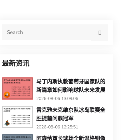
最新资讯
马丁内斯执教葡萄牙国家队的
新篇章如何影响球队未来发展
2026-08-06 13:09:06
雷克雅未克维京队冰岛联赛全
胜提前问鼎冠军
2026-08-06 12:25:51
阿森纳酋长球场全新温格铜像