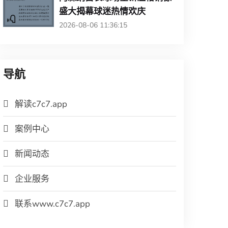
盛大揭幕球迷热情欢庆
2026-08-06 11:36:15
导航
解读c7c7.app
案例中心
新闻动态
企业服务
联系www.c7c7.app