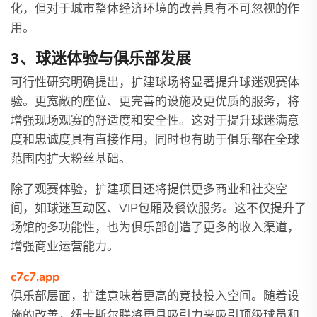
化，但对于城市整体经济环境的改善具有不可忽视的作
用。
3、球迷体验与俱乐部发展
可行性研究明确提出，扩建球场将显著提升球迷观赛体
验。更宽敞的座位、更完善的设施及更优质的服务，将
增强现场观赛的舒适度和安全性。这对于提升球迷满意
度和忠诚度具有直接作用，同时也有助于俱乐部在全球
范围内扩大粉丝基础。
除了观赛体验，扩建项目还将提供更多商业和社交空
间，如球迷互动区、VIP包厢及餐饮服务。这不仅提升了
场馆的多功能性，也为俱乐部创造了更多的收入渠道，
增强商业运营能力。
c7c7.app
俱乐部层面，扩建意味着更高的竞技投入空间。随着设
施的改善，纽卡斯尔联将更具吸引力来吸引顶级球员和