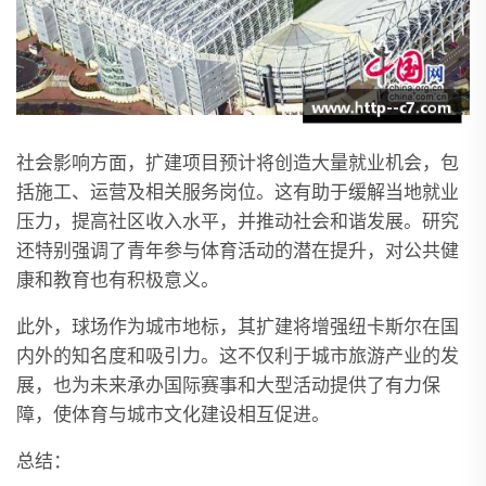
社会影响方面，扩建项目预计将创造大量就业机会，包
括施工、运营及相关服务岗位。这有助于缓解当地就业
压力，提高社区收入水平，并推动社会和谐发展。研究
还特别强调了青年参与体育活动的潜在提升，对公共健
康和教育也有积极意义。
此外，球场作为城市地标，其扩建将增强纽卡斯尔在国
内外的知名度和吸引力。这不仅利于城市旅游产业的发
展，也为未来承办国际赛事和大型活动提供了有力保
障，使体育与城市文化建设相互促进。
总结：