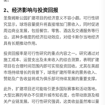
衡。
2、经济影响与投资回报
圣詹姆斯公园扩建项目的经济意义不容小觑。可行性研
究显示，球场容量提升将直接增加门票收入，同时促进
周边商业发展，包括餐饮、零售、酒店及交通服务等行
业。这种多维度的经济拉动效应，对纽卡斯尔当地经济
具有长期推动作用。
投资回报率是可行性研究的重点内容之一。研究通过对
施工成本、运营支出及未来收入的综合测算，表明扩建
项目在合理时间范围内即可实现投资回收。尤其在英超
市场持续增长的背景下，球场扩建所带来的票务收入、
赞助及广告收益将成为俱乐部可持续发展的重要支撑。
此外，扩建项目还可能吸引更多国际赛事和活动落地。
大型比赛的举办不仅提升城市知名度，也带动旅游及相
关产业链发展。可行性研究强调，这类收益虽然难以量