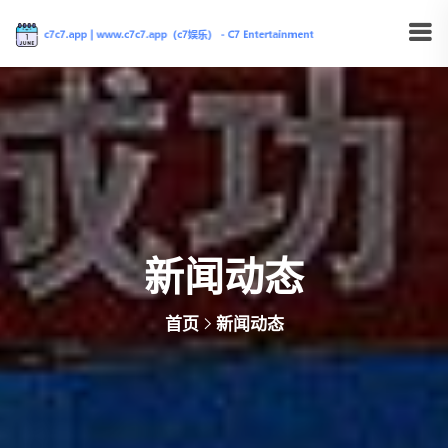
新闻动态
首页
新闻动态