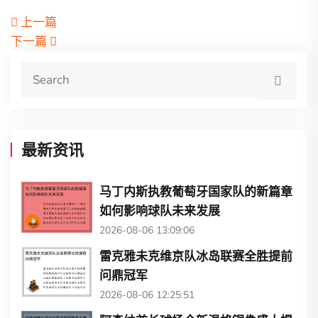
上一篇
下一篇
最新资讯
马丁内斯执教葡萄牙国家队的新篇章
如何影响球队未来发展
2026-08-06 13:09:06
雷克雅未克维京队冰岛联赛全胜提前
问鼎冠军
2026-08-06 12:25:51