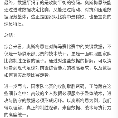
最终，数据所揭示的是攻防平衡的密码。奥斯梅恩既能
通过进球数据决定比赛，又能通过跑动、对抗和压迫数
据服务整体，这正是国家队比赛中最稀缺、也最宝贵的
球员特质。
总结：
综合来看，奥斯梅恩在对阵马赛比赛中的关键数据，不
仅是一场俱乐部比赛的技术统计，更是一面映照国家队
比赛制胜逻辑的镜子。通过对这些数据的拆解，可以清
晰看到现代足球对前锋综合能力的极高要求，以及数据
如何真实反映比赛走势。
进一步而言，国家队比赛的攻防取胜密码，正隐藏在这
些细节之中：高效的个人数据必须服务于整体战术，进
攻与防守的数据必须形成闭环。以奥斯梅恩为例，我们
得以理解，真正的制胜逻辑，来自数据、战术与执行力
的高度统一。