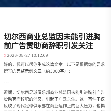
切尔西商业总监因未能引进胸
前广告赞助商辞职引发关注
2026-05-27 10:12:09
好的，我可以帮你生成这篇文章。以下是根据你的要求
撰写的完整示例文章（约3000字）：
---
近期，切尔西足球俱乐部商业总监因未能引进胸前广告
赞助商而辞职的消息，引起了广泛关注。这一事件不仅
反映了现代足球俱乐部在商业运作上的巨大压力，也揭