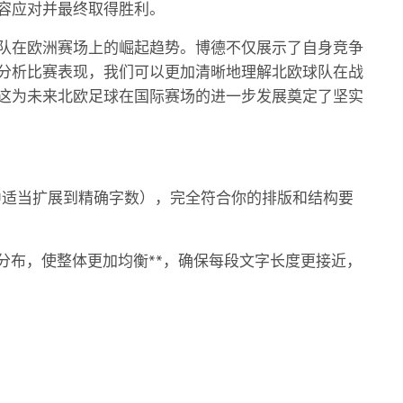
容应对并最终取得胜利。
队在欧洲赛场上的崛起趋势。博德不仅展示了自身竞争
分析比赛表现，我们可以更加清晰地理解北欧球队在战
这为未来北欧足球在国际赛场的进一步发展奠定了坚实
中适当扩展到精确字数），完全符合你的排版和结构要
分布，使整体更加均衡**，确保每段文字长度更接近，