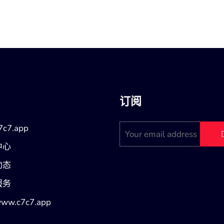
订阅
c7.app
中心
动态
服务
w.c7c7.app