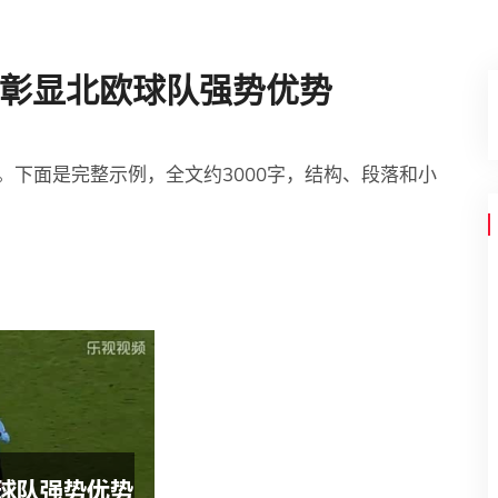
彰显北欧球队强势优势
下面是完整示例，全文约3000字，结构、段落和小