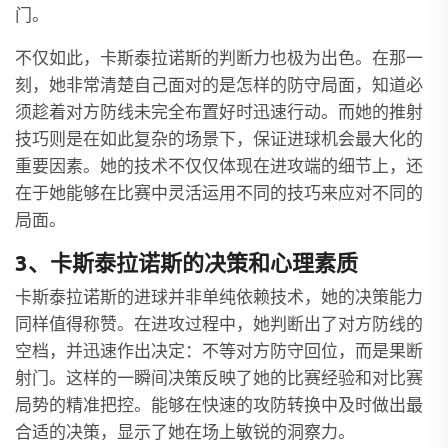
门。
不仅如此，卡斯泰拉诺斯的判断力也极为出色。在那一
刻，她非常清楚自己面对的是怎样的防守局面，知道必
须趁着对方防线未完全布置好时迅速行动。而她的推射
技巧则是在如此复杂的场景下，保证进球机会最大化的
重要因素。她的技术不仅仅体现在进攻端的细节上，还
在于她能够在比赛中灵活运用不同的技巧来应对不同的
局面。
3、卡斯泰拉诺斯的决策和心理素质
卡斯泰拉诺斯的进球并非单纯依赖技术，她的决策能力
同样值得称赞。在进攻过程中，她判断出了对方防线的
空档，并迅速作出决定：不等对方防守回位，而是果断
射门。这样的一瞬间决策反映了她的比赛经验和对比赛
局势的精准把控。能够在快速的攻防转换中及时做出最
合适的决策，显示了她在场上敏锐的洞察力。