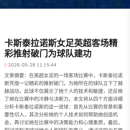
卡斯泰拉诺斯女足英超客场精
彩推射破门为球队建功
2026-05-28 11:15:44
文章摘要：在英超女足的一场客场比赛中，卡斯泰拉诺
斯凭借一记精彩的推射破门，为她所在的球队立下了赫
赫战功。此球不仅展示了她个人的技术和敏捷，还反映
了她在比赛中的冷静与决断力。本文将从四个方面详细
分析卡斯泰拉诺斯的这一进球：首先从比赛的背景和重
要性切入，其次分析她的个人技术如何帮助她创造机
会，再讨论她在比赛中的决策能力和心理素质，最后，