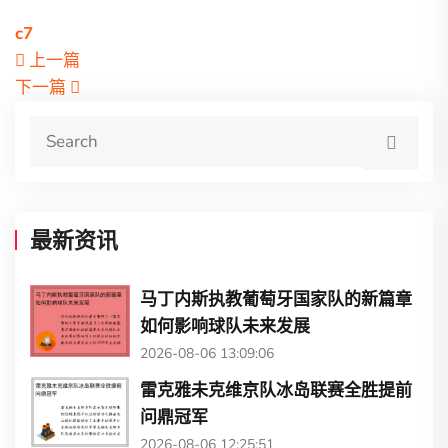
c7
上一篇
下一篇
最新资讯
马丁内斯执教葡萄牙国家队的新篇章
如何影响球队未来发展
2026-08-06 13:09:06
雷克雅未克维京队冰岛联赛全胜提前
问鼎冠军
2026-08-06 12:25:51