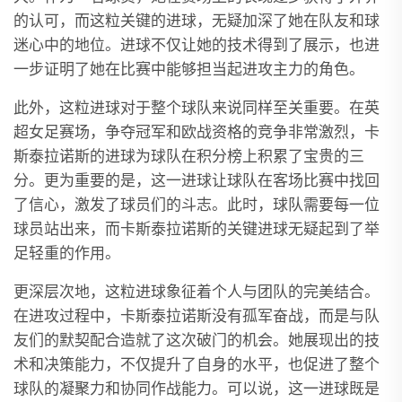
的认可，而这粒关键的进球，无疑加深了她在队友和球
迷心中的地位。进球不仅让她的技术得到了展示，也进
一步证明了她在比赛中能够担当起进攻主力的角色。
此外，这粒进球对于整个球队来说同样至关重要。在英
超女足赛场，争夺冠军和欧战资格的竞争非常激烈，卡
斯泰拉诺斯的进球为球队在积分榜上积累了宝贵的三
分。更为重要的是，这一进球让球队在客场比赛中找回
了信心，激发了球员们的斗志。此时，球队需要每一位
球员站出来，而卡斯泰拉诺斯的关键进球无疑起到了举
足轻重的作用。
更深层次地，这粒进球象征着个人与团队的完美结合。
在进攻过程中，卡斯泰拉诺斯没有孤军奋战，而是与队
友们的默契配合造就了这次破门的机会。她展现出的技
术和决策能力，不仅提升了自身的水平，也促进了整个
球队的凝聚力和协同作战能力。可以说，这一进球既是