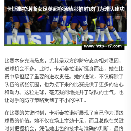
比赛本身充满悬念，尤其是双方的防守态势相对稳固，
进球机会不多。此时，卡斯泰拉诺斯挺身而出，她在比
赛中承担起了重要的进攻责任。她的进球，不仅解除了
队伍的紧张氛围，也为接下来的比赛提供了更多的信心
和动力。这粒进球，毫无疑问地提升了球队的士气，也
让对手的防守策略受到了不小的冲击。
在比赛的关键时刻，卡斯泰拉诺斯展现了自己作为顶级
球员的价值。她不仅在场上拼劲十足，而且总能在关键
时刻把握机会，凭借她出色的技术与准确的判断，最终