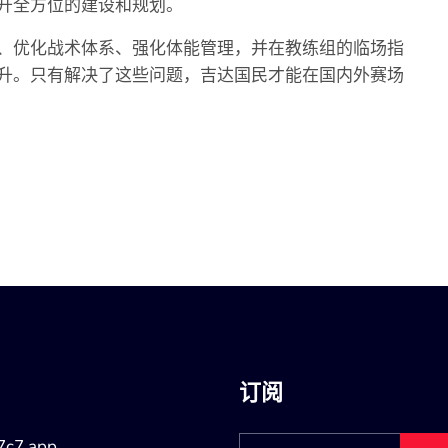
开全方位的建设和规划。
、优化战术体系、强化体能管理，并在教练组的临场指
升。只有解决了这些问题，吉达国民才能在国内外赛场
订阅
c7.app