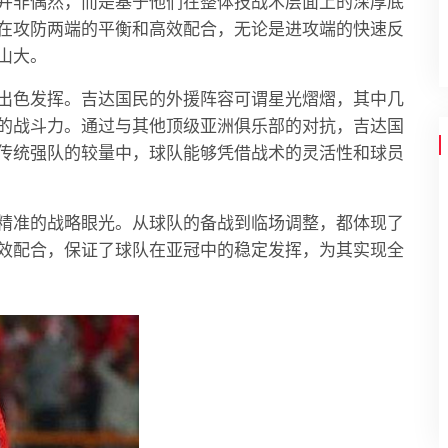
并非偶然，而是基于他们在整体技战术层面上的深厚底
在攻防两端的平衡和高效配合，无论是进攻端的快速反
山大。
出色发挥。吉达国民的外援阵容可谓星光熠熠，其中几
的战斗力。通过与其他顶级亚洲俱乐部的对抗，吉达国
传统强队的较量中，球队能够凭借战术的灵活性和球员
精准的战略眼光。从球队的备战到临场调整，都体现了
效配合，保证了球队在亚冠中的稳定发挥，为其实现全