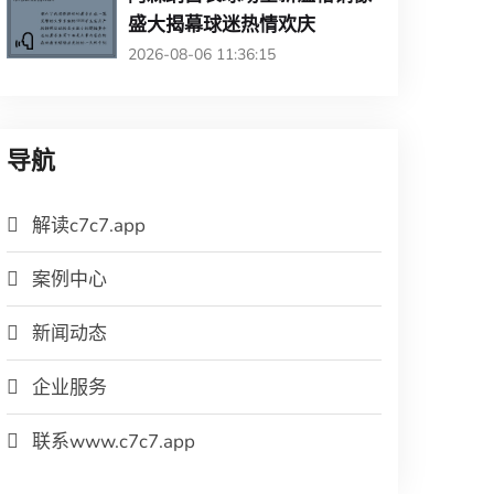
盛大揭幕球迷热情欢庆
2026-08-06 11:36:15
导航
解读c7c7.app
案例中心
新闻动态
企业服务
联系www.c7c7.app