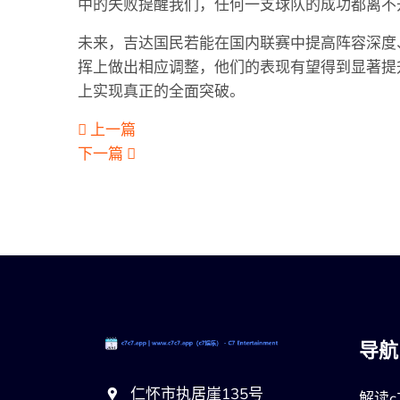
中的失败提醒我们，任何一支球队的成功都离不
未来，吉达国民若能在国内联赛中提高阵容深度
挥上做出相应调整，他们的表现有望得到显著提
上实现真正的全面突破。
上一篇
下一篇
导航
仁怀市执居崖135号
解读c7