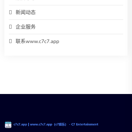
新闻动态
企业服务
联系www.c7c7.app