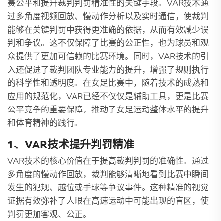
赛公平和提升裁判判罚精准性的关键手段。VAR技术通
过多角度视频回放、慢动作分析以及实时通信，使裁判
能够在关键判罚中获得更准确的依据，从而有效减少误
判和争议。这不仅保障了比赛的公正性，也为球员和观
众提供了更加可信赖的比赛环境。同时，VAR技术的引
入还促进了裁判团队专业能力的提升，增强了规则执行
的科学性和透明度。在女足比赛中，随着技术的成熟和
应用的规范化，VAR已经不仅仅是辅助工具，更是比赛
公平竞争的重要保障，推动了女足运动整体水平的提升
和体育精神的践行。
1、VAR技术提升判罚精准
VAR技术的核心价值在于提高裁判判罚的准确性。通过
多角度的慢动作回放，裁判能够清晰地看到比赛中瞬间
发生的犯规、越位或手球等争议事件。这种精准的视觉
证据有效弥补了人眼在高速运动中可能出现的盲区，使
判罚更加客观、公正。