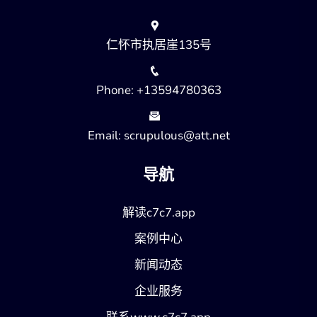
仁怀市执居崖135号
Phone: +13594780363
Email: scrupulous@att.net
导航
解读c7c7.app
案例中心
新闻动态
企业服务