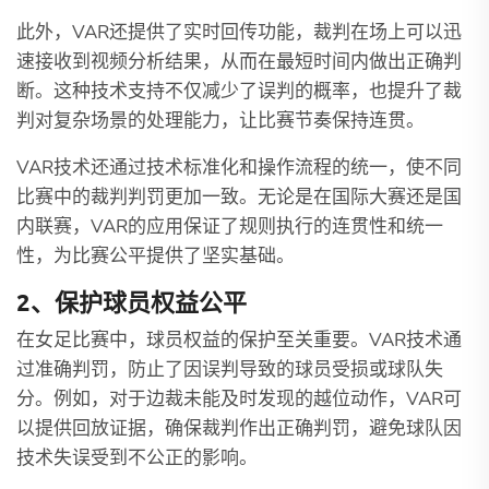
此外，VAR还提供了实时回传功能，裁判在场上可以迅
速接收到视频分析结果，从而在最短时间内做出正确判
断。这种技术支持不仅减少了误判的概率，也提升了裁
判对复杂场景的处理能力，让比赛节奏保持连贯。
VAR技术还通过技术标准化和操作流程的统一，使不同
比赛中的裁判判罚更加一致。无论是在国际大赛还是国
内联赛，VAR的应用保证了规则执行的连贯性和统一
性，为比赛公平提供了坚实基础。
2、保护球员权益公平
在女足比赛中，球员权益的保护至关重要。VAR技术通
过准确判罚，防止了因误判导致的球员受损或球队失
分。例如，对于边裁未能及时发现的越位动作，VAR可
以提供回放证据，确保裁判作出正确判罚，避免球队因
技术失误受到不公正的影响。