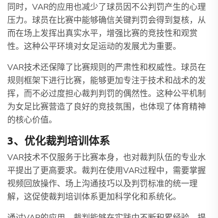
同时，VAR的应用也减少了球员因不公判罚产生的心理
压力。球员在比赛中能够确信关键判罚会得到复核，从
而在场上发挥出真实水平，增强比赛的竞技性和观赏
性。这种公平环境对女足运动的发展尤为重要。
VAR技术还保障了比赛规则的严肃性和权威性。球员在
规则框架下进行比赛，能够更加专注于技术和战术的发
挥，而不必过度担心裁判判罚的偶然性。这种公平机制
为女足比赛营造了良好的竞技氛围，也体现了体育精神
的核心价值。
3、优化裁判培训体系
VAR技术不仅服务于比赛本身，也对裁判队伍的专业水
平提出了更高要求。裁判在使用VAR过程中，需要掌握
视频回放操作、场上沟通技巧以及判罚标准的统一理
解，这促使裁判培训体系更加科学化和系统化。
通过VAR的应用，裁判能够在实践中不断积累经验，提