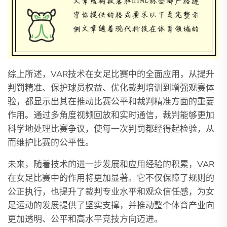
综上所述，VAR技术在女足比赛中的全面应用，从提升
判罚精准、保护球员权益、优化裁判培训到增强观赛体
验，都显示出其在推动比赛公平和裁判精准方面的重要
作用。通过多角度视频回放和实时通信，裁判能够更加
科学地处理比赛争议，使每一次判罚都经得起检验，从
而维护比赛的公平性。
未来，随着技术的进一步发展和应用经验的积累，VAR
在女足比赛中的作用将更加显著。它不仅保障了规则的
公正执行，也提升了裁判专业水平和观众信任感，为女
足运动的发展提供了坚实支撑，并推动整个体育产业向
更加透明、公平和高水平竞技方向迈进。