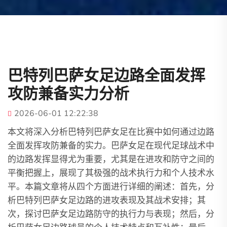
巴特列巴萨女足边路全面发挥
攻防兼备实力分析
2026-06-01 12:22:38
本文将深入分析巴特列巴萨女足在比赛中如何通过边路
全面发挥攻防兼备的实力。巴萨女足在现代足球战术中
的边路发挥显得尤为重要，尤其是在进攻和防守之间的
平衡把握上，展现了其极强的战术执行力和个人技术水
平。本篇文章将从四个方面进行详细的阐述：首先，分
析巴特列巴萨女足边路的进攻表现及其战术安排；其
次，探讨巴萨女足边路防守的执行力与表现；然后，分