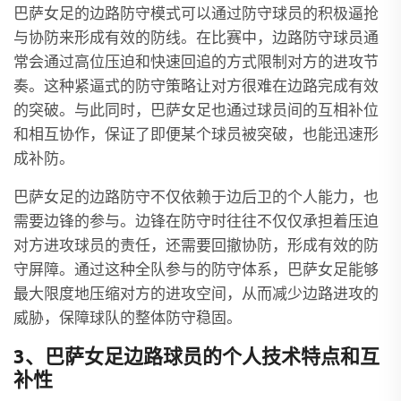
巴萨女足的边路防守模式可以通过防守球员的积极逼抢
与协防来形成有效的防线。在比赛中，边路防守球员通
常会通过高位压迫和快速回追的方式限制对方的进攻节
奏。这种紧逼式的防守策略让对方很难在边路完成有效
的突破。与此同时，巴萨女足也通过球员间的互相补位
和相互协作，保证了即便某个球员被突破，也能迅速形
成补防。
巴萨女足的边路防守不仅依赖于边后卫的个人能力，也
需要边锋的参与。边锋在防守时往往不仅仅承担着压迫
对方进攻球员的责任，还需要回撤协防，形成有效的防
守屏障。通过这种全队参与的防守体系，巴萨女足能够
最大限度地压缩对方的进攻空间，从而减少边路进攻的
威胁，保障球队的整体防守稳固。
3、巴萨女足边路球员的个人技术特点和互
补性