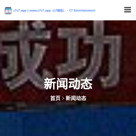
新闻动态
首页
新闻动态