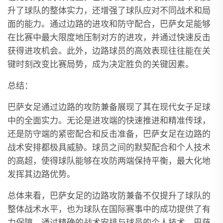
升了球队的整体实力，还增强了球队应对不同战术和局
面的能力。通过边路的进攻和防守配合，巴萨女足能够
在比赛中最大限度地压制对方的进攻，并通过快速反击
获得进攻机会。此外，边路球员的高效表现往往能在关
键时刻改变比赛局势，成为决定胜负的关键因素。
总结：
巴萨女足通过边路的攻防兼备展现了其在现代女子足球
中的全面实力。无论是进攻端的快速推进和精准传球，
还是防守端的紧密配合和反击准备，巴萨女足在边路的
战术安排都极具威胁。球员之间的默契配合和个人技术
的高超，使得球队能够在攻防两端保持平衡，最大化地
发挥其边路优势。
总体来看，巴萨女足的边路攻防兼备不仅提升了球队的
整体战术水平，也为球队在国际赛事中的成功提供了有
力保障。通过精确的战术安排与球员的个人技术，巴萨