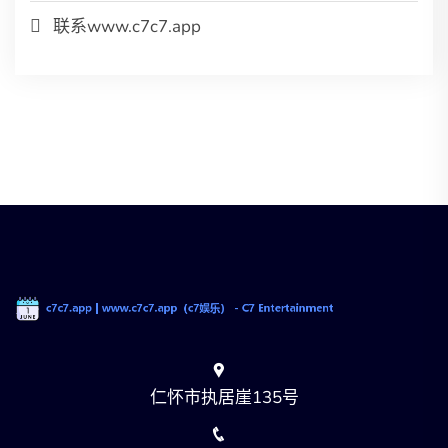
联系www.c7c7.app
仁怀市执居崖135号