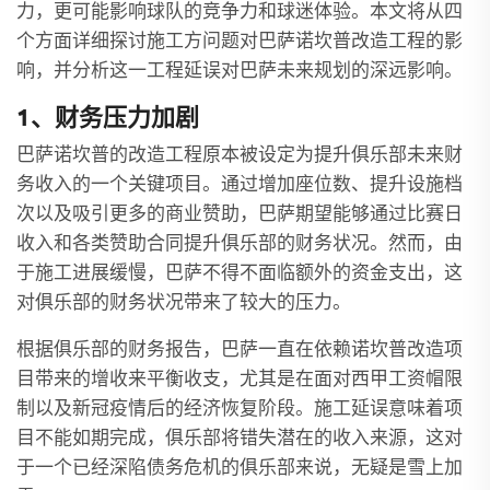
力，更可能影响球队的竞争力和球迷体验。本文将从四
个方面详细探讨施工方问题对巴萨诺坎普改造工程的影
响，并分析这一工程延误对巴萨未来规划的深远影响。
1、财务压力加剧
巴萨诺坎普的改造工程原本被设定为提升俱乐部未来财
务收入的一个关键项目。通过增加座位数、提升设施档
次以及吸引更多的商业赞助，巴萨期望能够通过比赛日
收入和各类赞助合同提升俱乐部的财务状况。然而，由
于施工进展缓慢，巴萨不得不面临额外的资金支出，这
对俱乐部的财务状况带来了较大的压力。
根据俱乐部的财务报告，巴萨一直在依赖诺坎普改造项
目带来的增收来平衡收支，尤其是在面对西甲工资帽限
制以及新冠疫情后的经济恢复阶段。施工延误意味着项
目不能如期完成，俱乐部将错失潜在的收入来源，这对
于一个已经深陷债务危机的俱乐部来说，无疑是雪上加