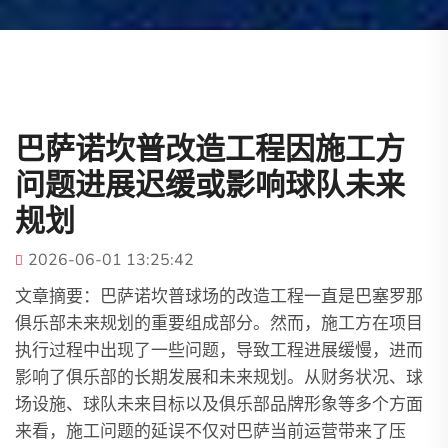
巴萨诺坎普改造工程因施工方
问题进展迟缓或影响球队未来
规划
2026-06-01 13:25:42
文章摘要：巴萨诺坎普球场的改造工程一直是巴塞罗那
俱乐部未来规划的重要组成部分。然而，施工方在项目
执行过程中出现了一些问题，导致工程进展缓慢，进而
影响了俱乐部的长期发展和未来规划。从财务状况、球
场设施、球队未来目标以及俱乐部品牌形象等多个方面
来看，施工问题的延误不仅对巴萨当前运营带来了压