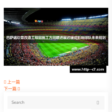
上一篇
下一篇