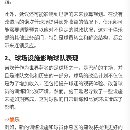
霜。
此外，延误还可能影响到巴萨的未来预算规划。在没有
改造后的诺坎普球场提供额外收益的情况下，俱乐部可
能需要调整预算以应对不确定的财政状况，这对于俱乐
部的其他业务部门，特别是球员转会和薪资结构，都会
带来连锁反应。
2、球场设施影响球队表现
诺坎普作为世界著名的足球场之一，是巴萨的主场，并
且是球队文化和历史的一部分。球场的改造计划不仅仅
是为了增加收入，还包括提升球迷的观赛体验、改善球
员的训练和比赛环境。然而，施工延迟导致了一些设施
未能如期完成，这对球队的日常训练和比赛环境造成了
影响。
c7娱乐
例如，新的训练设施和球员休息区的建设将提供更好的