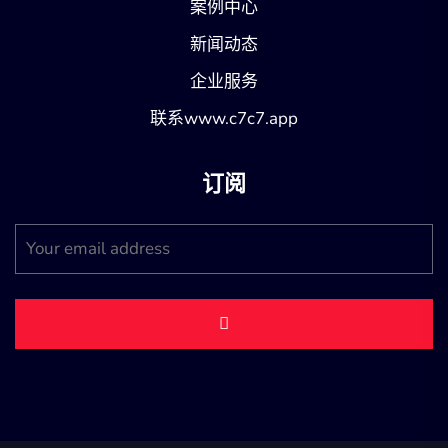
案例中心
新闻动态
企业服务
联系www.c7c7.app
订阅