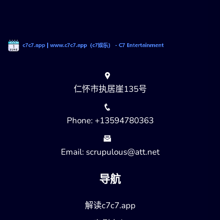
仁怀市执居崖135号
Phone: +13594780363
Email: scrupulous@att.net
导航
解读c7c7.app