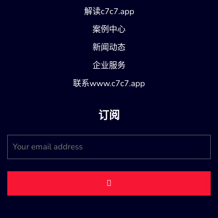
解读c7c7.app
案例中心
新闻动态
企业服务
联系www.c7c7.app
订阅