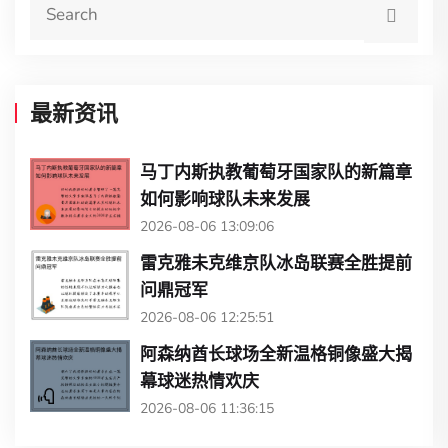
最新资讯
马丁内斯执教葡萄牙国家队的新篇章
如何影响球队未来发展
2026-08-06 13:09:06
雷克雅未克维京队冰岛联赛全胜提前
问鼎冠军
2026-08-06 12:25:51
阿森纳酋长球场全新温格铜像盛大揭
幕球迷热情欢庆
2026-08-06 11:36:15