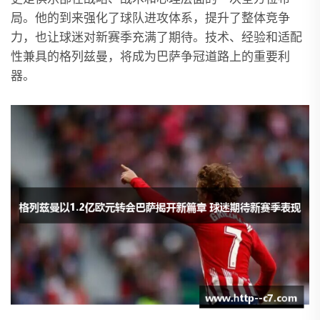
局。他的到来强化了球队进攻体系，提升了整体竞争
力，也让球迷对新赛季充满了期待。技术、经验和适配
性兼具的格列兹曼，将成为巴萨争冠道路上的重要利
器。