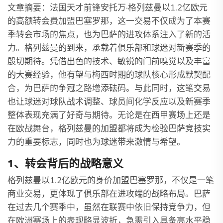
文章摘要：法国天才前锋安托万·格列兹曼以1.2亿欧元
的高额转会费加盟巴塞罗那，这一交易不仅成为了本赛
季转会市场的焦点，也为巴萨的进攻体系注入了新的活
力。格列兹曼的到来，承载着俱乐部和球迷对新赛季的
殷切期待。凭借出色的技术、敏锐的门前嗅觉以及丰富
的大赛经验，他有望与梅西时期的球队核心形成默契配
合，为巴萨的争冠之路增添砝码。与此同时，这笔交易
也让球迷对球队战术调整、球员间化学反应以及新赛季
整体表现充满了好奇与期待。无论是在西甲赛场上还是
在欧战舞台，格列兹曼的加盟都将成为检验巴萨竞技实
力的重要标志，同时也为球迷带来激情与希望。
1、转会背后的战略意义
格列兹曼以1.2亿欧元的身价加盟巴塞罗那，不仅是一笔
商业交易，更体现了俱乐部在进攻端的战略布局。巴萨
在过去几个赛季中，虽然在联赛中依旧保持竞争力，但
在欧洲赛场上的表现略显波折，急需引入具备高水平稳