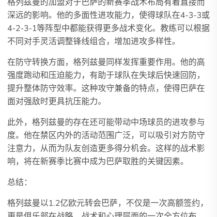
格列兹曼的加盟对于巴萨的新赛季战术布局有着直接而
深远的影响。他的多面性进攻能力，使得球队在4-3-3或
4-2-3-1等阵型中都能获得更多战术变化。教练可以根据
不同对手灵活调整锋线组合，增加进攻多样性。
在防守转换方面，格列兹曼同样发挥重要作用。他的高
强度跑动和压迫能力，有助于球队在失球后快速回防，
提升整体防守效率。这种攻守兼备的特点，使得巴萨在
面对强敌时更具抗压能力。
此外，格列兹曼的存在还可能带动中场球员的进攻参与
度。他在禁区内外的活动范围广泛，可以吸引对方防守
注意力，从而为队友创造更多得分机会。这样的战术影
响，将在新赛季比赛中成为巴萨取胜的关键因素。
总结：
格列兹曼以1.2亿欧元转会巴萨，不仅是一次高额签约，
更是俱乐部在战略、战术和心理层面的一次全方位布