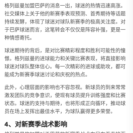
格列兹曼加盟巴萨的消息一出，球迷的热情迅速高涨。
社交媒体上关于他的新赛季表现预测、首秀期待等话题
持续发酵，体现了球迷对球队新赛季的极高关注度。对
于巴萨球迷而言，这笔转会不仅仅是阵容补强，更是一
种情感寄托。
球迷期待的背后，是对比赛精彩程度和胜利可能性的憧
憬。格列兹曼的进球能力和关键比赛表现，将直接影响
球迷对球队整体信心。每一次精彩的进球或助攻，都可
能成为新赛季球迷讨论和庆祝的热点。
此外，心理层面的影响也不容忽视。新球员的到来常常
激发团队的竞争意识，使现有球员提升训练强度和比赛
状态。球迷的支持与期待，也将形成正向循环，推动球
员在场上发挥出最佳水平，为球队赢得更多荣誉。
4、对新赛季战术影响