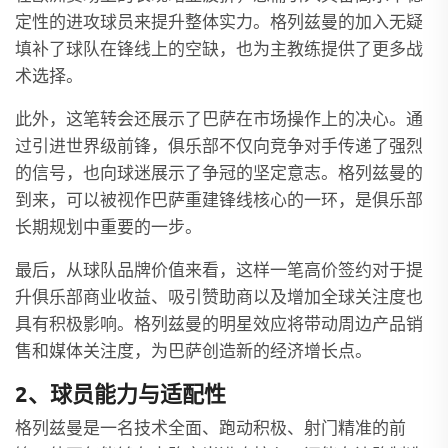
定性的进攻球员来提升整体实力。格列兹曼的加入无疑
填补了球队在锋线上的空缺，也为主教练提供了更多战
术选择。
此外，这笔转会还展示了巴萨在市场操作上的决心。通
过引进世界级前锋，俱乐部不仅向竞争对手传递了强烈
的信号，也向球迷展示了争冠的坚定意志。格列兹曼的
到来，可以被视作巴萨重建锋线核心的一环，是俱乐部
长期规划中重要的一步。
最后，从球队品牌价值来看，这样一笔高价签约对于提
升俱乐部商业收益、吸引赞助商以及增加全球关注度也
具有积极影响。格列兹曼的明星效应将带动周边产品销
售和媒体关注度，为巴萨创造新的经济增长点。
2、球员能力与适配性
格列兹曼是一名技术全面、跑动积极、射门精准的前