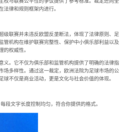
主权与联赛公平性的争议提供了参考标准。裁定还向全
在法律和规则框架内进行。
超级联赛并未违反欧盟反垄断法，体现了法律原则、足
监管机构在维护联赛完整性、保护中小俱乐部利益以及
理的权威性。
意义。它不仅为俱乐部和监管机构提供了明确的法律指
市场多样性。通过这一裁定，欧洲法院为足球市场的公
足球不仅是商业活动，更是文化与社会价值的体现。
，每段文字长度控制均匀，符合你提供的格式。