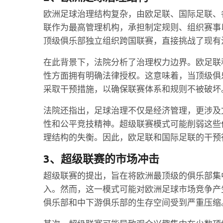
欧洲足球治理结构复杂，由欧足联、国际足联、
联作为最高管理机构，承担制定规则、组织赛事
顶级俱乐部独立组织跨国联赛，直接挑战了现有
在此背景下，法院分析了治理权力边界。欧足联
性方面拥有明确法律授权。这意味着，当顶级俱
采取干预措施，以确保联赛体系和规则不被破坏
法院还指出，足球治理不仅是经济管理，更涉及
性和公平竞技精神。超级联赛模式可能削弱这些
理结构的失衡。因此，欧足联和国际足联的干预
3、超级联赛的市场冲击
超级联赛的提出，旨在将欧洲最顶级的俱乐部集
入。然而，这一模式可能对欧洲足球市场竞争产
俱乐部和中下游俱乐部的生存空间受到严重压缩