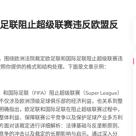
足联阻止超级联赛违反欧盟反
，围绕欧洲法院裁定欧足联和国际足联阻止超级联赛违
按照你提供的格式和结构处理。下面是文章示例：
国际足联（FIFA）阻止超级联赛（Super League）
不仅涉及欧洲顶级足球俱乐部的经济利益，也关系到整
明确指出，欧足联和国际足联在阻止超级联赛过程中，
整体利益、保障联赛公平竞争以及保护足球产业多方利
方面对该裁定进行详细解析：法律基础与反垄断原则、
竞争的冲击以及裁定的长期影响与启示。通过深入分