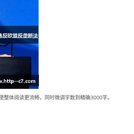
整体阅读更流畅，同时微调字数到精确3000字。