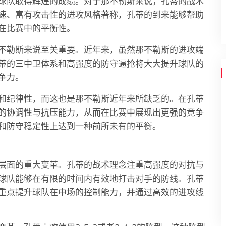
球队取得辉煌的成绩。对于那不勒斯来说，孔蒂的战术
速、富有攻击性的进攻风格著称，孔蒂的到来能够帮助
在比赛中的平衡性。
不勒斯来说至关重要。近年来，虽然那不勒斯的进攻端
蒂的三中卫体系和高强度的防守逼抢将大大提升球队的
争力。
和纪律性，而这也是那不勒斯近年来所缺乏的。在孔蒂
的协调性与抗压能力，从而在比赛中展现出更强的竞争
和防守稳定性上达到一种前所未有的平衡。
层面的重大变革。孔蒂的战术理念注重高强度的对抗与
球队能够在有限的时间内有效地打击对手的防线。孔蒂
重点提升球队在中场的控制能力，并通过高效的进攻线