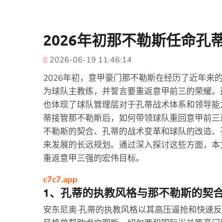
2026年初那不勒斯任命
2026-06-19 11:46:14
2026年初，意甲豪门那不勒斯在经历了近年来的动荡
为球队主教练，并誓言要重返意甲前三的荣耀。
也体现了球队管理层对于孔蒂战术体系和领导能
蒂接管那不勒斯后，如何带领球队重回意甲前三
不勒斯的契合、孔蒂的战术变革和球队的改造、
来发展的长远规划。通过深入探讨这些方面，本
重返意甲三强的宏伟目标。
c7c7.app
1、孔蒂的执教风格与那不勒斯的契
安东尼奥·孔蒂的执教风格以其高压逼抢和快速