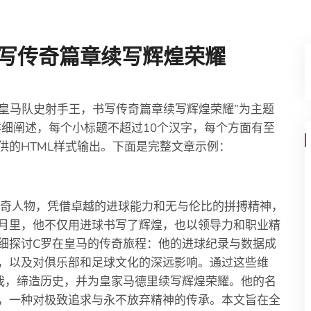
书写传奇篇章续写辉煌荣耀
冕皇马队史射手王，书写传奇篇章续写辉煌荣耀”为主题
详细阐述，每个小标题不超过10个汉字，每个方面有至
供的HTML样式输出。下面是完整文章示例：
传奇人物，凭借卓越的进球能力和无与伦比的拼搏精神，
月里，他不仅用进球书写了辉煌，也以领导力和职业精
细探讨C罗在皇马的传奇旅程：他的进球纪录与数据成
，以及对俱乐部和足球文化的深远影响。通过这些维
我，缔造历史，并为皇家马德里续写辉煌荣耀。他的名
，一种对极致追求与永不放弃精神的传承。本文旨在全