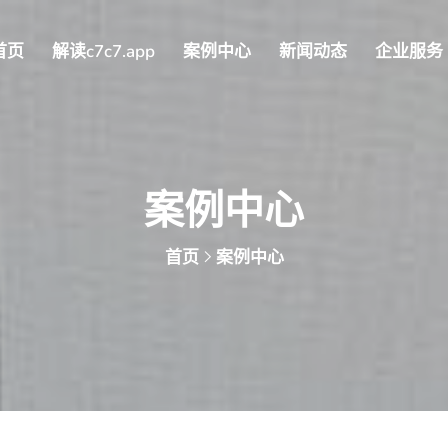
首页
解读c7c7.app
案例中心
新闻动态
企业服务
案例中心
首页
案例中心