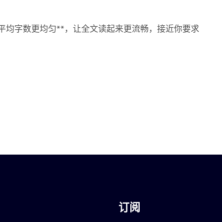
平均字数更均匀**，让全文读起来更流畅，接近你要求
订阅