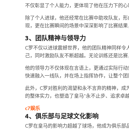
不仅彰显了个人能力，更体现了他在压力下的心
除了个人进球，他还经常在比赛中助攻队友，形
现，更在比赛瞬间的场景中深深影响了比赛结果
3、团队精神与领导力
C罗不仅以进球震撼世界，他的团队精神同样令
己，同时激励队友不断超越。无论训练还是比赛
他的领导力不仅体现在言语上，更通过实际行动
快速融入一线队，并在场上指挥协作，让整个团
此外，C罗对胜利的渴望和永不言弃的精神，成
的整体实力，也塑造了皇马“永不止步、追求卓
c7娱乐
4、俱乐部与足球文化影响
C罗在皇马的影响力超越了球场，他成为俱乐部