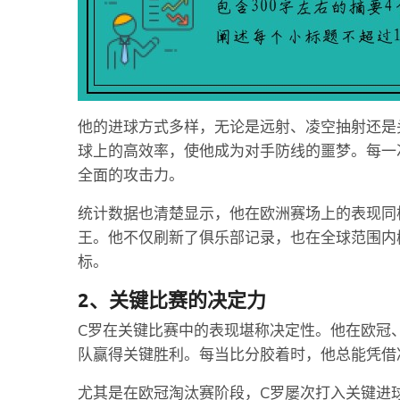
他的进球方式多样，无论是远射、凌空抽射还是
球上的高效率，使他成为对手防线的噩梦。每一
全面的攻击力。
统计数据也清楚显示，他在欧洲赛场上的表现同
王。他不仅刷新了俱乐部记录，也在全球范围内
标。
2、关键比赛的决定力
C罗在关键比赛中的表现堪称决定性。他在欧冠
队赢得关键胜利。每当比分胶着时，他总能凭借
尤其是在欧冠淘汰赛阶段，C罗屡次打入关键进