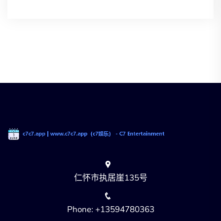
仁怀市执居崖135号
Phone: +13594780363