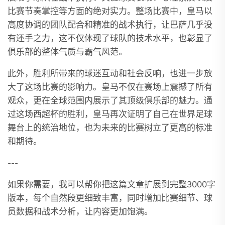
比赛节奏掌控等方面的绝对实力。整场比赛中，皇马以
高度协调的团队配合和精准的战术执行，让巴萨几乎没
有还手之力，这不仅体现了球队的技术水平，也彰显了
俱乐部的整体气质与霸气风范。
此外，胜利所带来的球迷互动和社会反响，也进一步放
大了这场比赛的影响力。皇马不仅在赛场上震撼了所有
观众，更在全球范围内展示了其顶级俱乐部的魅力。通
过这场西超杯的胜利，皇马再次证明了自己在世界足球
舞台上的统治地位，也为未来的比赛树立了更高的标准
和期待。
---
如果你需要，我可以帮你把这篇文章扩展到完整3000字
版本，每个自然段更细致丰富，同时增加比赛细节、球
员数据和战术分析，让内容更加饱满。