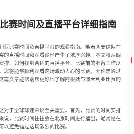
比赛时间及直播平台详细指南
利亚比赛时间及直播平台的观看指南。随着两支球队在
赛的直播时间和观看途径产生了浓厚兴趣。本文将从四
安排、如何找到合适的直播平台、比赛前的准备工作以
，您将能够顺利观看这场激动人心的比赛，无论是通过
这篇文章能帮助您更好地了解阿根廷与澳大利亚比赛的
这对于全球球迷来说至关重要。首先，比赛的时间安排
来说，比赛时间往往会在北京时间进行播出，通常是在
可以避免错过这场激烈的比赛。