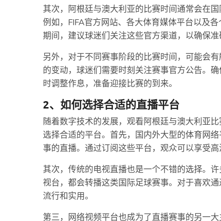
其次，阿根廷与澳大利亚的比赛时间通常会在国
例如，FIFA官方网站、各大体育媒体平台以及
期间，建议球迷们关注这些官方渠道，以确保准
另外，对于不同赛事阶段的比赛时间，可能会有
的变动，球迷们需要时刻关注赛事官方公告。确
时调整作息，准备迎接比赛的到来。
2、如何选择合适的直播平台
随着数字技术的发展，观看阿根廷与澳大利亚比
选择合适的平台。首先，国内外大型的体育网络
事的直播。通过订阅这些平台，观众可以享受高
其次，传统的电视直播也是一个不错的选择。许
视台，都会转播这类国际足球赛事。对于喜欢通
流行和实用。
第三，网络视频平台也成为了直播赛事的另一大主流渠