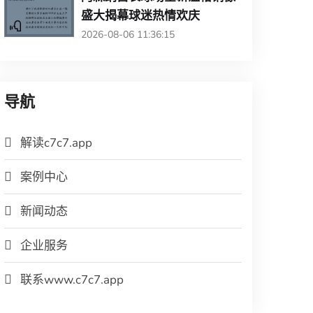
盛大揭幕球迷热情欢庆
2026-08-06 11:36:15
导航
解读c7c7.app
案例中心
新闻动态
企业服务
联系www.c7c7.app