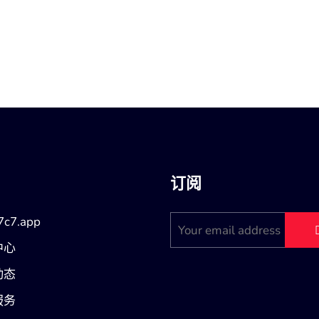
订阅
c7.app
中心
动态
服务