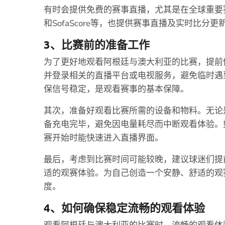
有时会提供免费的赛事直播，尤其是在全球重要赛
和SofaScore等，也提供赛事直播及实时比分
3、比赛前的准备工作
为了更好地观看阿根廷与澳大利亚的比赛，提前
并登录相关的直播平台或电视服务，避免临时遇
保信号稳定，是观看赛事的基本保障。
其次，准备好观看比赛所需的设备和物料。无论
备充电完毕，避免因电量耗尽而中断观看体验。
赛开始时能快速进入直播界面。
最后，考虑到比赛时间可能较晚，建议球迷们提
适的观赛体验。为自己创造一个安静、舒适的观
度。
4、如何确保稳定流畅的观看体验