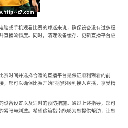
电脑或手机观看比赛的球迷来说，确保设备没有过多程
升直播流畅度。同时，清理设备缓存、更新直播平台应
比赛时间并选择合适的直播平台是保证顺利观看的前
接，您可以确保比赛开始时能够顺利接入直播，享受精
的设备设置以及适时的预防措施。通过上述指导，您可
的紧张与刺激。希望这篇指南能够为您提供帮助，让您