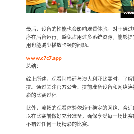
最后，设备的性能也会影响观看体验。对于通过
序在后台运行，避免占用过多系统资源，能够提
用也能减少播放卡顿的问题。
www.c7c7.app
总结：
综上所述，观看阿根廷与澳大利亚比赛时，了解
提。通过关注官方公告、提前准备设备和网络连
彩的比赛过程。
此外，流畅的观看体验依赖于稳定的网络、合适
以在比赛前做好充分准备，确保享受每一场比赛
不错过任何一场精彩的比赛。