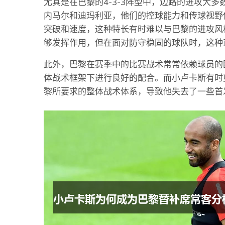
尤其是在巴黎的4-3-3阵型中，边路的进攻大
内马尔和迪玛利亚，他们的控球能力和传球视野
突破和速度，这种特长有时难以与巴黎的进攻风
够发挥作用，但在面对防守稳固的球队时，这种
此外，巴黎在赛季中的比赛战术常常依赖球员的
体战术框架下进行良好的配合。而小卢卡斯有时
黎所要求的整体战术体系，导致他失去了一些首