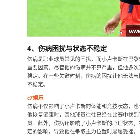
4、伤病困扰与状态不稳定
伤病是职业球员常见的困扰，而小卢卡斯在巴黎
重要因素。尽管他的伤病并不算严重，但他多次
稳定。在一些关键时刻，伤病的困扰让他无法与
不稳定。
c7娱乐
伤病不仅影响了小卢卡斯的体能和竞技状态，也
他恢复健康时，其他球员往往已经在比赛中找到
员。此外，伤病还影响了小卢卡斯的心理状态，
定的影响，导致他在争取主力位置时屡屡受挫。