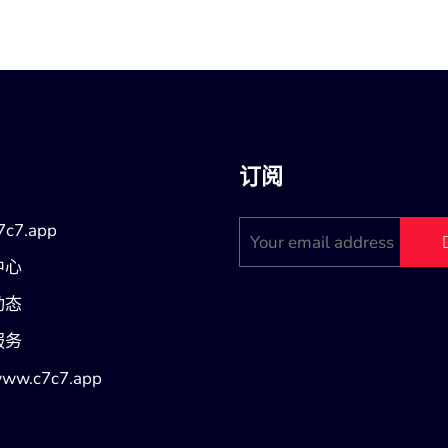
订阅
c7.app
中心
动态
服务
w.c7c7.app