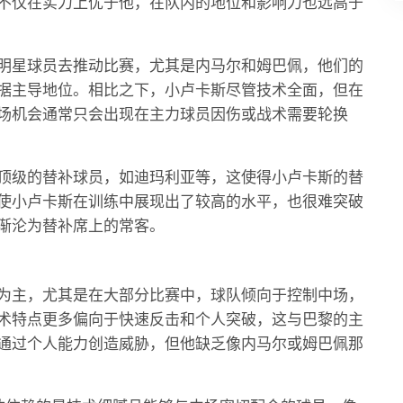
不仅在实力上优于他，在队内的地位和影响力也远高于
明星球员去推动比赛，尤其是内马尔和姆巴佩，他们的
据主导地位。相比之下，小卢卡斯尽管技术全面，但在
场机会通常只会出现在主力球员因伤或战术需要轮换
顶级的替补球员，如迪玛利亚等，这使得小卢卡斯的替
使小卢卡斯在训练中展现出了较高的水平，也很难突破
渐沦为替补席上的常客。
为主，尤其是在大部分比赛中，球队倾向于控制中场，
术特点更多偏向于快速反击和个人突破，这与巴黎的主
通过个人能力创造威胁，但他缺乏像内马尔或姆巴佩那