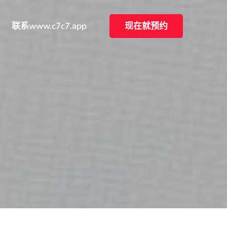
联系www.c7c7.app
现在就预约