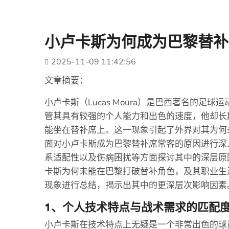
小卢卡斯为何成为巴黎替补
2025-11-09 11:42:56
文章摘要：
小卢卡斯（Lucas Moura）是巴西著名的足
管其具有较强的个人能力和出色的速度，他却长
能坐在替补席上。这一现象引起了外界对其为何
面对小卢卡斯成为巴黎替补席常客的原因进行深
系适配性以及伤病困扰等方面探讨其中的深层原
卡斯为何未能在巴黎打破替补角色，及其职业生
现象进行总结，揭示出其中的更深层次影响因素
1、个人技术特点与战术需求的匹配
小卢卡斯在技术特点上无疑是一个非常出色的球