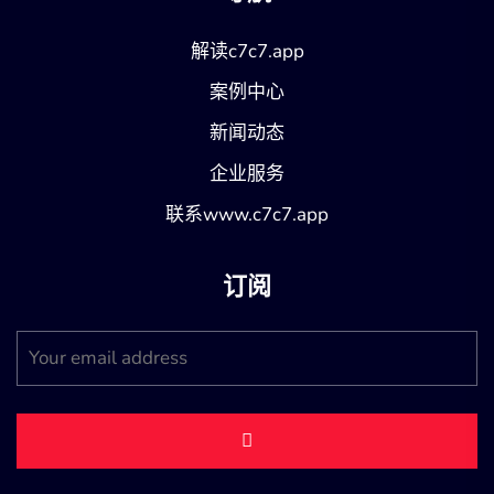
解读c7c7.app
案例中心
新闻动态
企业服务
联系www.c7c7.app
订阅