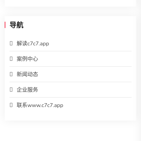
导航
解读c7c7.app
案例中心
新闻动态
企业服务
联系www.c7c7.app